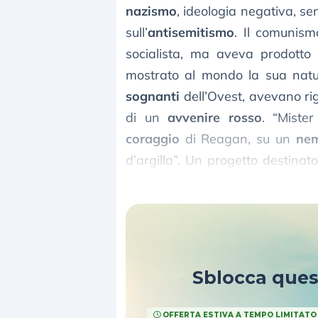
nazismo
, ideologia negativa, se
sull’
antisemitismo
. Il comunism
socialista, ma aveva prodott
mostrato al mondo la sua natur
sognanti
dell’Ovest, avevano ri
di un
avvenire rosso
. “Miste
coraggio
di Reagan, su un
nem
d’argilla”. Un progetto destinat
Pianificazione
.
Sblocca que
OFFERTA ESTIVA A TEMPO LIMITATO