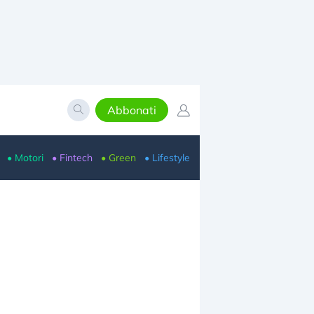
Abbonati
• Motori
• Fintech
• Green
• Lifestyle