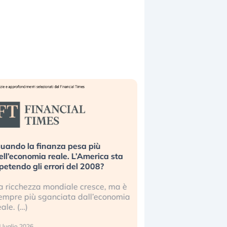
uando la finanza pesa più
Russia e Cina pronti
ell’economia reale. L’America sta
Starlink. Gli investit
ipetendo gli errori del 2008?
sottovalutando il ris
a ricchezza mondiale cresce, ma è
Gli investitori tech c
empre più sganciata dall’economia
ignorare il rischio geop
eale. (…)
17 luglio 2026
 luglio 2026