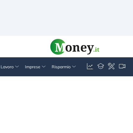
& Lavoro
Imprese
Risparmio