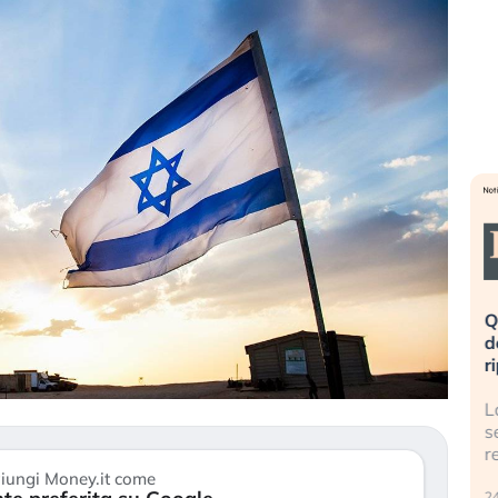
eme alla
«La mia vita è rovinata». Investitori
Q
uidando il
in preda al panico dopo lo scoppio
d
della bolla AI
r
finalmente
Il crollo della bolla AI travolge il
L
tanchezza
Kospi, mentre gli investitori retail (…)
s
r
30 luglio 2026
iungi Money.it come
24