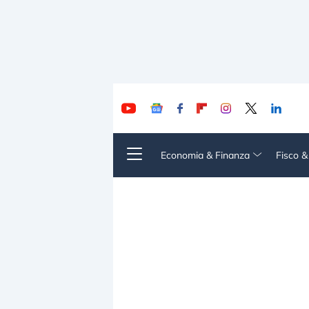
Economia & Finanza
Fisco 