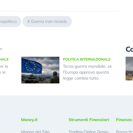
opolitica
#
Guerra Iran-Israele
Co
ONALE
POLITICA INTERNAZIONALE
he la
Terza guerra mondiale, se
 le
l’Europa approva questa
legge cambia tutto
Money.it
Strumenti Finanziari
Finanza 
Mappa del Sito
Trading Online Demo
Borsa It