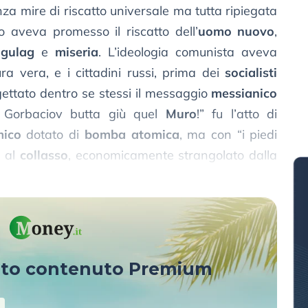
nza mire di riscatto universale ma tutta ripiegata
o aveva promesso il riscatto dell’
uomo nuovo
,
o
gulag
e
miseria
. L’ideologia comunista aveva
a vera, e i cittadini russi, prima dei
socialisti
gettato dentro se stessi il messaggio
messianico
r Gorbaciov butta giù quel
Muro
!” fu l’atto di
ico
dotato di
bomba atomica
, ma con “i piedi
o al
collasso
, economicamente strangolato dalla
sto contenuto Premium