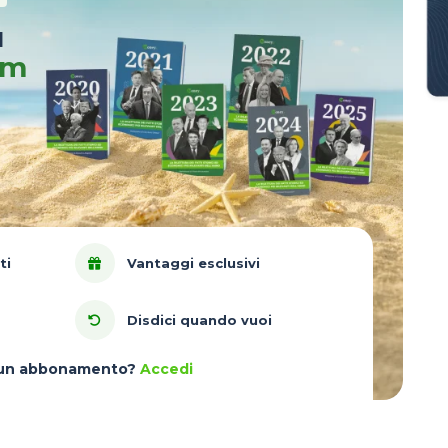
u
um
ti
Vantaggi esclusivi
Disdici quando vuoi
à un abbonamento?
Accedi