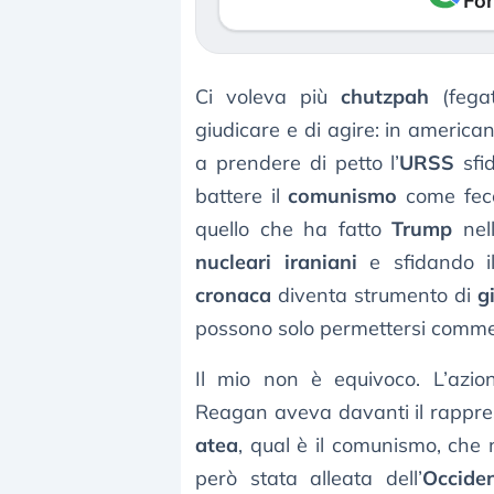
Fon
Ci voleva più
chutzpah
(fegat
giudicare e di agire: in america
a prendere di petto l’
URSS
sfi
battere il
comunismo
come fe
quello che ha fatto
Trump
nel
nucleari iraniani
e sfidando 
cronaca
diventa strumento di
g
possono solo permettersi commenti
Il mio non è equivoco. L’azi
Reagan aveva davanti il rappre
atea
, qual è il comunismo, che 
però stata alleata dell’
Occide