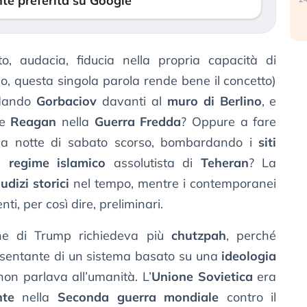
te preferita su Google
o, audacia, fiducia nella propria capacità di
no, questa singola parola rende bene il concetto)
dando
Gorbaciov
davanti al
muro di Berlino
, e
ce
Reagan
nella
Guerra Fredda
? Oppure a fare
la notte di sabato scorso, bombardando i
siti
il
regime islamico
assolutista di
Teheran
? La
iudizi storici
nel tempo, mentre i contemporanei
, per così dire, preliminari.
one di Trump richiedeva più
chutzpah
, perché
sentante di un sistema basato su una
ideologia
non parlava all’umanità. L’
Unione Sovietica
era
nte
nella
Seconda guerra mondiale
contro il