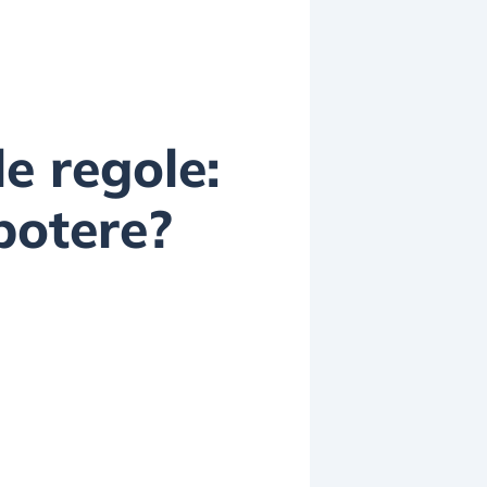
e regole:
potere?