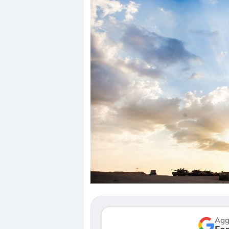
Dalle valutazioni estr
correzione. Cosa sta g
repricing degli asset?
Gli investitori stanno 
mostrando segni di s
verso le (…)
Agg
3 agosto 2026