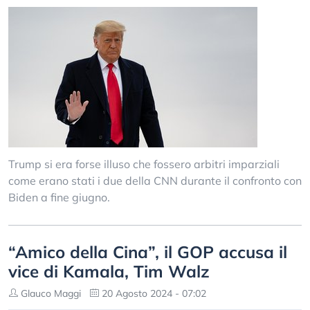
Trump si era forse illuso che fossero arbitri imparziali
come erano stati i due della CNN durante il confronto con
Biden a fine giugno.
“Amico della Cina”, il GOP accusa il
vice di Kamala, Tim Walz
Glauco Maggi
20 Agosto 2024 - 07:02