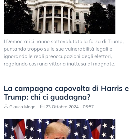
I Democratici hanno sottovalutato la forza di Trump,
puntando troppo sulle sue vulnerabilità legali e
ignorando le reali preoccupazioni degli elettori,
regalando così una vittoria inattesa al magnate.
La campagna capovolta di Harris e
Trump: chi ci guadagna?
Glauco Maggi
23 Ottobre 2024 - 06:57