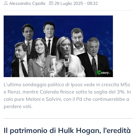
Alessandro Cipolla
29 Luglio 2025 - 08:32
L’ultimo sondaggio politico di Ipsos vede in crescita M5s
e Renzi, mentre Calenda finisce sotto la soglia del 3%. In
calo pure Meloni e Salvini, con il Pd che continuerebbe a
perdere voti.
Il patrimonio di Hulk Hogan, l’eredità