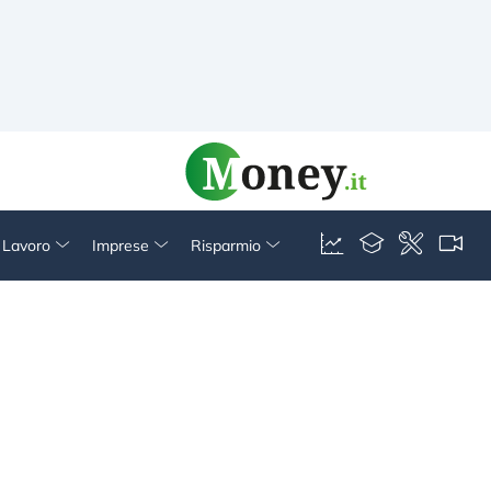
& Lavoro
Imprese
Risparmio