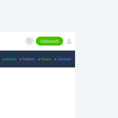
Abbonati
• Motori
• Fintech
• Green
• Lifestyle