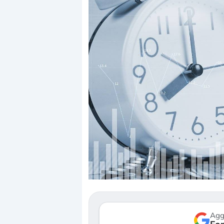
Dalle
corre
repri
Gli i
most
verso
Agg
3 agos