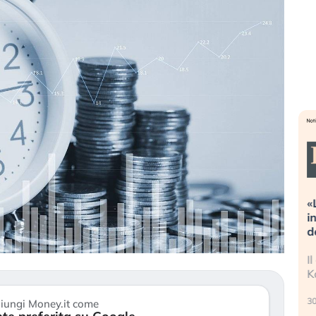
 valutazioni estreme alla
«La mia vita è rovinata».
zione. Cosa sta guidando il
in preda al panico dopo 
cing degli asset?
della bolla AI
nvestitori stanno finalmente
Il crollo della bolla AI tra
rando segni di stanchezza
Kospi, mentre gli investito
 le (…)
30 luglio 2026
iungi Money.it come
to 2026