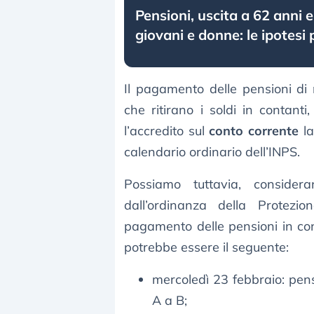
Pensioni, uscita a 62 anni 
giovani e donne: le ipotesi 
Il pagamento delle pensioni di
che ritirano i soldi in contant
l’accredito sul
conto corrente
la
calendario ordinario dell’INPS.
Possiamo tuttavia, conside
dall’ordinanza della Protezion
pagamento delle pensioni in co
potrebbe essere il seguente:
mercoledì 23 febbraio: pen
A a B;