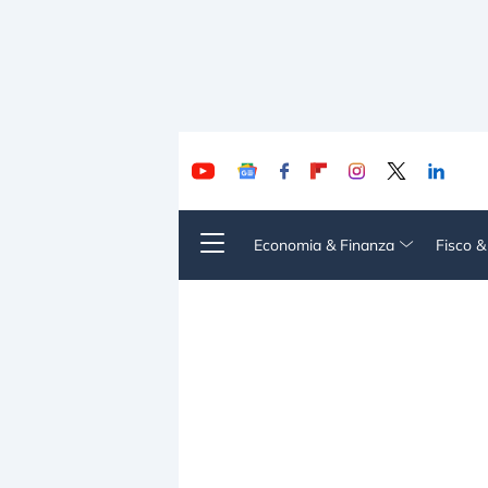
Economia & Finanza
Fisco 