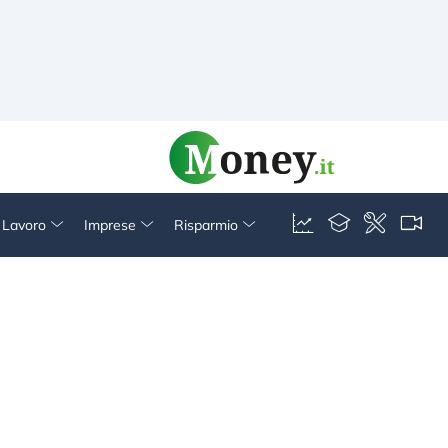
& Lavoro
Imprese
Risparmio