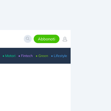
Abbonati
• Motori
• Fintech
• Green
• Lifestyle