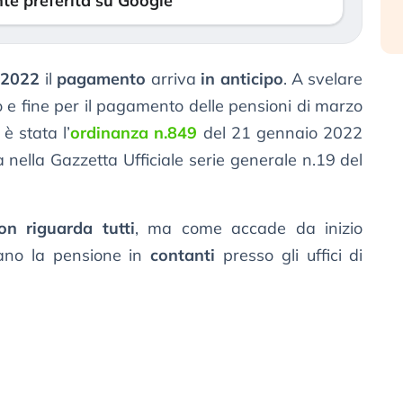
te preferita su Google
 2022
il
pagamento
arriva
in anticipo
. A svelare
io e fine per il pagamento delle pensioni di marzo
 è stata l’
ordinanza n.849
del 21 gennaio 2022
a nella Gazzetta Ufficiale serie generale n.19 del
on riguarda tutti
, ma come accade da inizio
rano la pensione in
contanti
presso gli uffici di