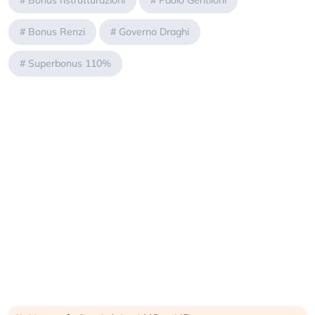
#
Bonus ristrutturazioni
#
Paolo Gentiloni
#
Bonus Renzi
#
Governo Draghi
#
Superbonus 110%