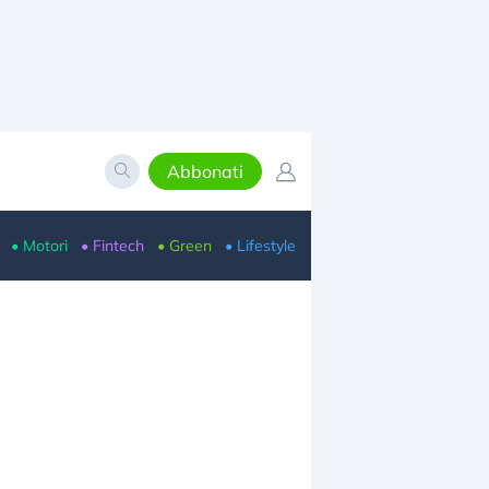
Abbonati
• Motori
• Fintech
• Green
• Lifestyle