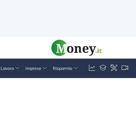
& Lavoro
Imprese
Risparmio