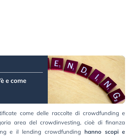
’è e come
ficate come delle raccolte di crowdfunding e
oria area del crowdinvesting, cioè di finanza
nding e il lending crowdfunding
hanno scopi e