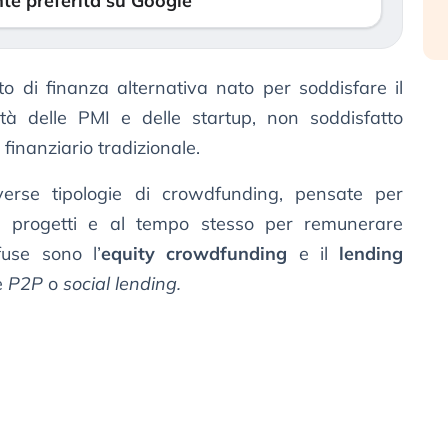
te preferita su Google
o di finanza alternativa nato per soddisfare il
ità delle PMI e delle startup, non soddisfatto
 finanziario tradizionale.
verse tipologie di crowdfunding, pensate per
ei progetti e al tempo stesso per remunerare
fuse sono l’
equity crowdfunding
e il
lending
e
P2P
o
social lending.