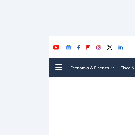
Economia & Finanza
Fisco 