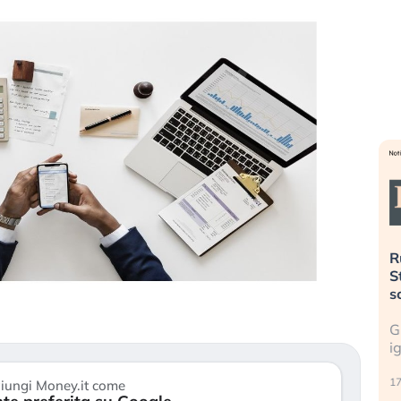
». Investitori
Quando la finanza pesa più
R
o lo scoppio
dell’economia reale. L’America sta
S
ripetendo gli errori del 2008?
s
travolge il
La ricchezza mondiale cresce, ma è
G
itori retail (…)
sempre più sganciata dall’economia
i
reale. (…)
17
iungi Money.it come
24 luglio 2026