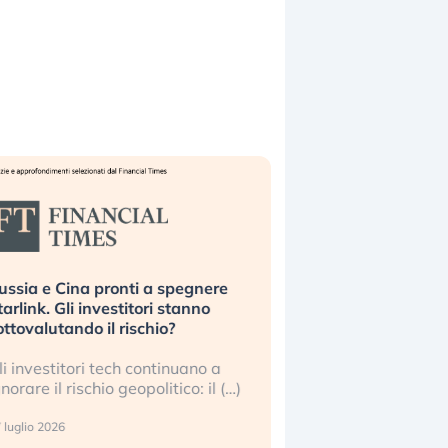
ussia e Cina pronti a spegnere
La grande operazion
tarlink. Gli investitori stanno
insabbiamento sui da
ottovalutando il rischio?
l’AI, spiegata sul Fi
li investitori tech continuano a
Le regole sulla trasp
gnorare il rischio geopolitico: il (…)
sembrano non valere 
center e le big (…)
 luglio 2026
9 luglio 2026