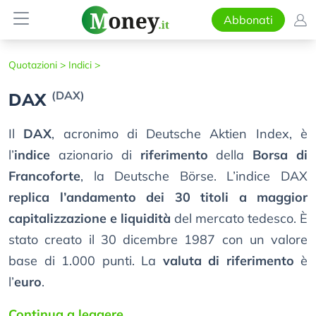
Abbonati
Quotazioni >
Indici >
(DAX)
DAX
Il
DAX
, acronimo di Deutsche Aktien Index, è
l’
indice
azionario di
riferimento
della
Borsa di
Francoforte
, la Deutsche Börse. L’indice DAX
replica l’andamento dei 30 titoli a maggior
capitalizzazione e liquidità
del mercato tedesco. È
stato creato il 30 dicembre 1987 con un valore
base di 1.000 punti. La
valuta di riferimento
è
l’
euro
.
Continua a leggere...