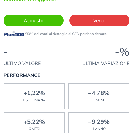
Acquista
Vendi
*80% dei conti al dettaglio di CFD perdono denaro.
-
-%
ULTIMO VALORE
ULTIMA VARIAZIONE
PERFORMANCE
+1,22%
+4,78%
1 SETTIMANA
1 MESE
+5,22%
+9,29%
6 MESI
1 ANNO