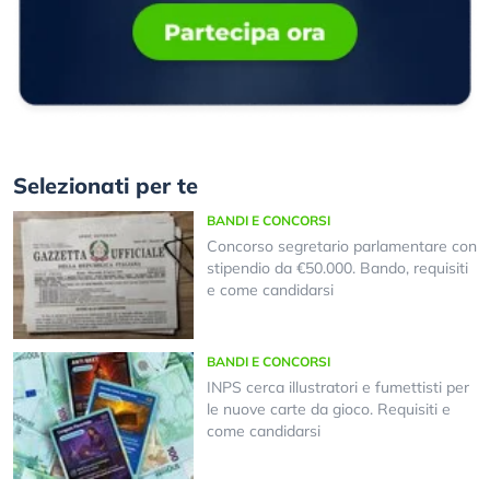
Selezionati per te
BANDI E CONCORSI
Concorso segretario parlamentare con
stipendio da €50.000. Bando, requisiti
e come candidarsi
BANDI E CONCORSI
INPS cerca illustratori e fumettisti per
le nuove carte da gioco. Requisiti e
come candidarsi