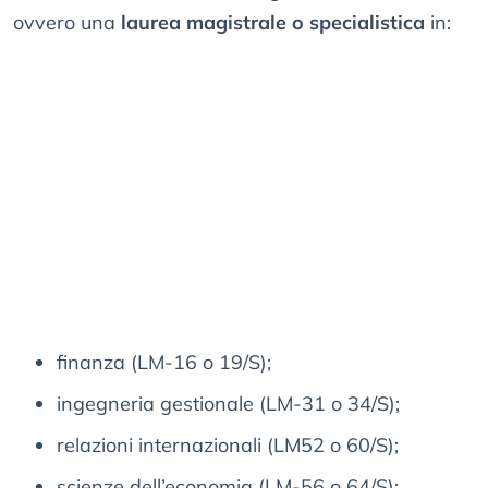
ovvero una
laurea magistrale o specialistica
in:
finanza (LM-16 o 19/S);
ingegneria gestionale (LM-31 o 34/S);
relazioni internazionali (LM52 o 60/S);
scienze dell’economia (LM-56 o 64/S);