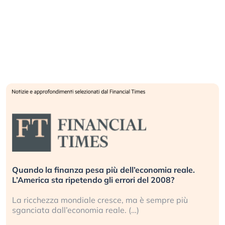
Russia e Cina pronti a spegnere Starlink. Gli
investitori stanno sottovalutando il rischio?
Gli investitori tech continuano a ignorare il rischio
geopolitico: il (…)