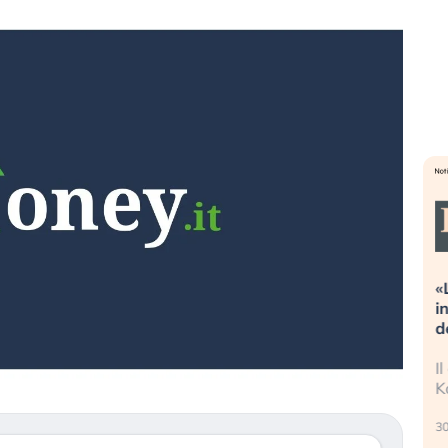
treme alla
«La mia vita è rovinata». Investitori
 guidando il
in preda al panico dopo lo scoppio
?
della bolla AI
o finalmente
Il crollo della bolla AI travolge il
stanchezza
Kospi, mentre gli investitori retail (…)
30 luglio 2026