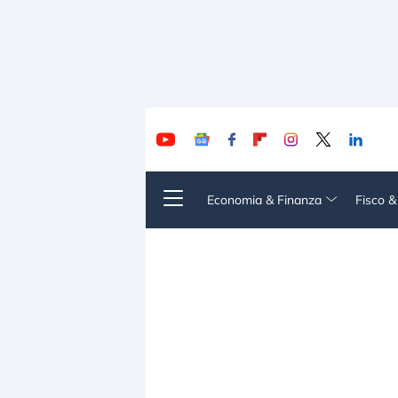
Economia & Finanza
Fisco 