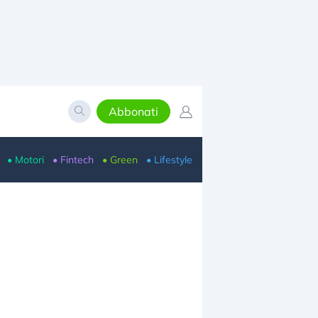
Abbonati
• Motori
• Fintech
• Green
• Lifestyle