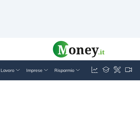
& Lavoro
Imprese
Risparmio