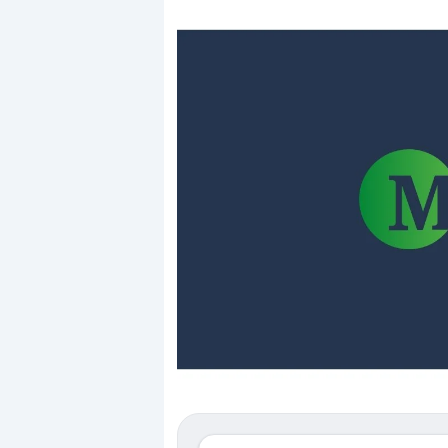
Dalle valutazioni es
correzione. Cosa sta
repricing degli asset
Gli investitori stann
mostrando segni di 
verso le (…)
3 agosto 2026