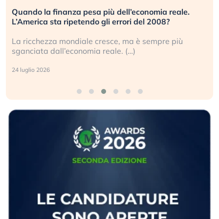
.
Russia e Cina pronti a spegnere Starlink. Gli
investitori stanno sottovalutando il rischio?
Gli investitori tech continuano a ignorare il rischio
geopolitico: il (…)
17 luglio 2026