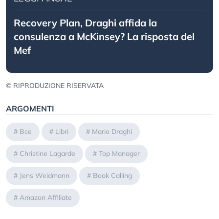
Recovery Plan, Draghi affida la
consulenza a McKinsey? La risposta del
Mef
© RIPRODUZIONE RISERVATA
ARGOMENTI
#
Bce
#
Libri
#
Mario Draghi
#
Christine Lagarde
#
Top Manager
#
Jens Weidmann
#
Book Calling
#
Amazon Affiliate