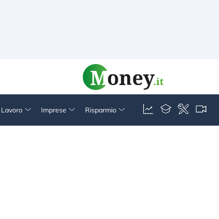
& Lavoro
Imprese
Risparmio