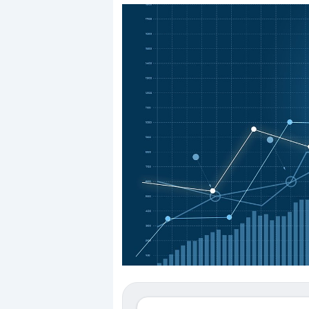
Dalle valutazioni estr
correzione. Cosa sta g
repricing degli asset?
Gli investitori stanno 
mostrando segni di s