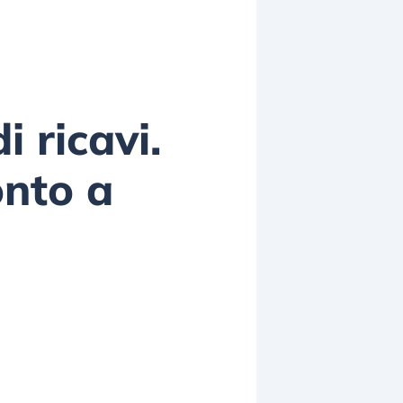
i ricavi.
onto a