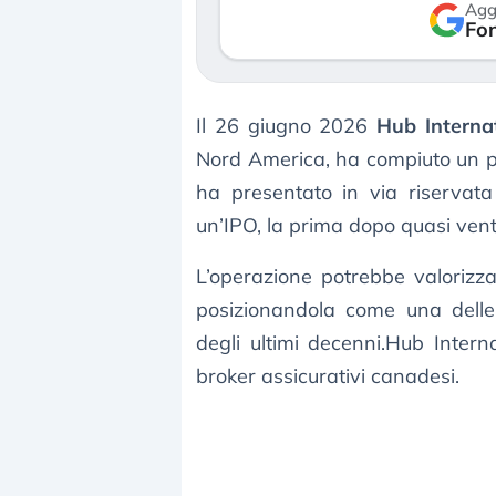
Agg
verso le (…)
Fon
3 agosto 2026
Il 26 giugno 2026
Hub Interna
Nord America, ha compiuto un pas
ha presentato in via riservat
un’IPO, la prima dopo quasi vent’
L’operazione potrebbe valorizz
posizionandola come una delle 
degli ultimi decenni.Hub Intern
broker assicurativi canadesi.