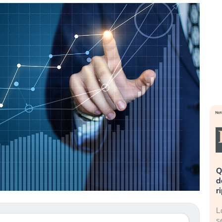
eme alla
«La mia vita è rovinata». Investitori
Q
uidando il
in preda al panico dopo lo scoppio
d
della bolla AI
r
finalmente
Il crollo della bolla AI travolge il
L
tanchezza
Kospi, mentre gli investitori retail (…)
s