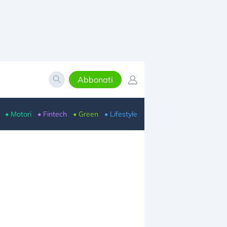
Abbonati
• Motori
• Fintech
• Green
• Lifestyle