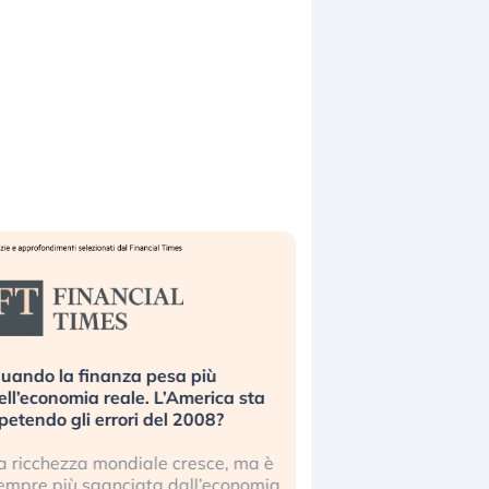
uando la finanza pesa più
Russia e Cina pronti
ell’economia reale. L’America sta
Starlink. Gli investit
ipetendo gli errori del 2008?
sottovalutando il ris
a ricchezza mondiale cresce, ma è
Gli investitori tech c
empre più sganciata dall’economia
ignorare il rischio geop