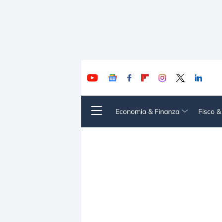
Economia & Finanza
Fisco 