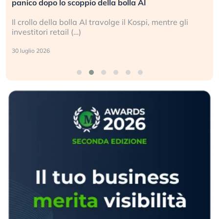
panico dopo lo scoppio della bolla AI
Il crollo della bolla AI travolge il Kospi, mentre gli
investitori retail (…)
30 luglio 2026