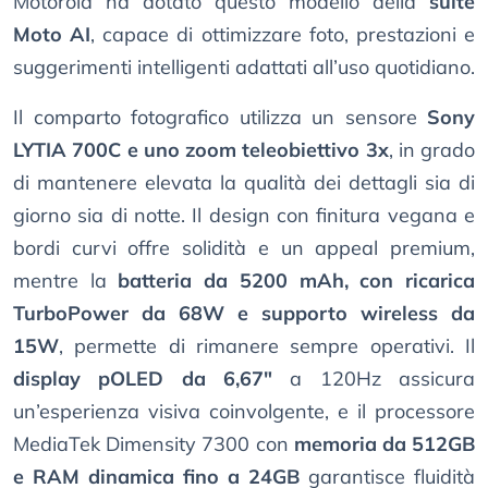
Motorola ha dotato questo modello della
suite
Moto AI
, capace di ottimizzare foto, prestazioni e
suggerimenti intelligenti adattati all’uso quotidiano.
Il comparto fotografico utilizza un sensore
Sony
LYTIA 700C e uno zoom teleobiettivo 3x
, in grado
di mantenere elevata la qualità dei dettagli sia di
giorno sia di notte. Il design con finitura vegana e
bordi curvi offre solidità e un appeal premium,
mentre la
batteria da 5200 mAh, con ricarica
TurboPower da 68W e supporto wireless da
15W
, permette di rimanere sempre operativi. Il
display pOLED da 6,67"
a 120Hz assicura
un’esperienza visiva coinvolgente, e il processore
MediaTek Dimensity 7300 con
memoria da 512GB
e RAM dinamica fino a 24GB
garantisce fluidità