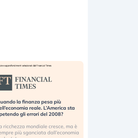
nza pesa più
Russia e Cina pronti a spegnere
eale. L’America sta
Starlink. Gli investitori stanno
rori del 2008?
sottovalutando il rischio?
ndiale cresce, ma è
Gli investitori tech continuano a
nciata dall’economia
ignorare il rischio geopolitico: il (…)