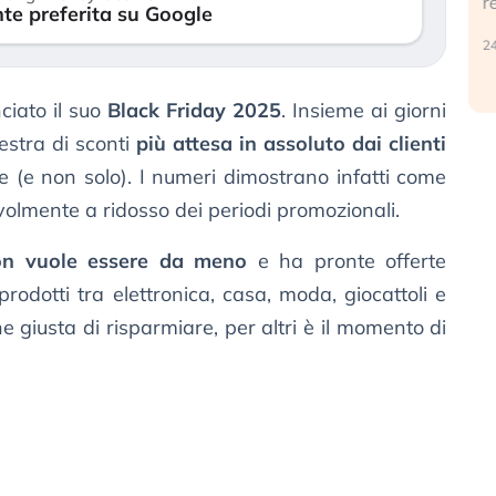
reale. (…)
te preferita su Google
30 luglio 2026
24 luglio 2026
ciato il suo
Black Friday 2025
. Insieme ai giorni
nestra di sconti
più attesa in assoluto dai clienti
 (e non solo). I numeri dimostrano infatti come
evolmente a ridosso dei periodi promozionali.
n vuole essere da meno
e ha pronte offerte
prodotti tra elettronica, casa, moda, giocattoli e
ne giusta di risparmiare, per altri è il momento di