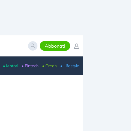
Abbonati
• Motori
• Fintech
• Green
• Lifestyle