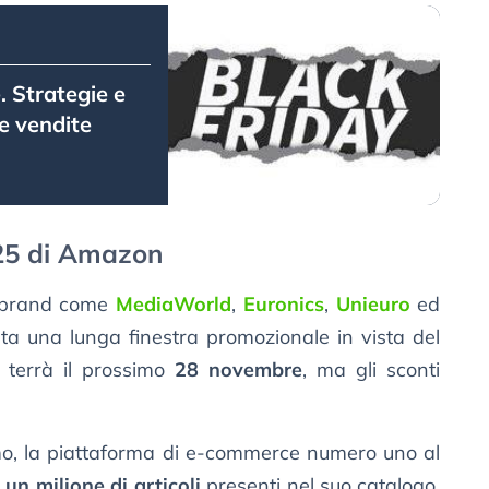
 Strategie e
e vendite
025 di Amazon
i brand come
MediaWorld
,
Euronics
,
Unieuro
ed
a una lunga finestra promozionale in vista del
i terrà il prossimo
28 novembre
, ma gli sconti
mo, la piattaforma di e-commerce numero uno al
 un milione di articoli
presenti nel suo catalogo,