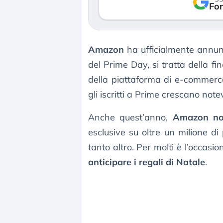
verso le (…)
Fon
3 agosto 2026
Amazon
ha ufficialmente annun
del Prime Day, si tratta della fi
della piattaforma di e-commerce
gli iscritti a Prime crescano not
Anche quest’anno,
Amazon no
esclusive su oltre un milione di 
tanto altro. Per molti è l’occasio
anticipare i regali di Natale
.