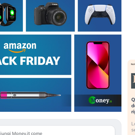
«La mia vita è rovinata». Investitori
Quando la fina
in preda al panico dopo lo scoppio
dell’economia r
della bolla AI
ripetendo gli er
Il crollo della bolla AI travolge il
La ricchezza mo
Kospi, mentre gli investitori retail (…)
sempre più sga
iungi Money.it come