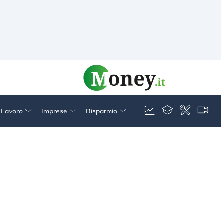
& Lavoro
Imprese
Risparmio