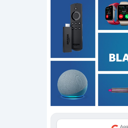
Dalle valutazioni estreme alla
correzione. Cosa sta guidando il
repricing degli asset?
Gli investitori stanno finalmente
mostrando segni di stanchezza
Agg