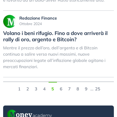
e favorito da un Gold-Silver Ratio storicamente alto.
Redazione Finance
Ottobre 2024
Volano i beni rifugio. Fino a dove arriverà il
rally di oro, argento e Bitcoin?
Mentre il prezzo dell’oro, dell’argento e di Bitcoin
continua a salire verso nuovi massimi, nuove
preoccupazioni legate all’inflazione globale agitano i
mercati finanziari.
1
2
3
4
5
6
7
8
9
...
25