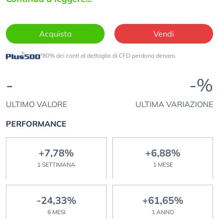
Acquista
Vendi
*80% dei conti al dettaglio di CFD perdono denaro.
-
-%
ULTIMO VALORE
ULTIMA VARIAZIONE
PERFORMANCE
+7,78%
+6,88%
1 SETTIMANA
1 MESE
-24,33%
+61,65%
6 MESI
1 ANNO