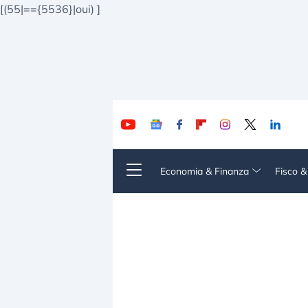
[(55|=={5536}|oui)
]
Economia & Finanza
Fisco 