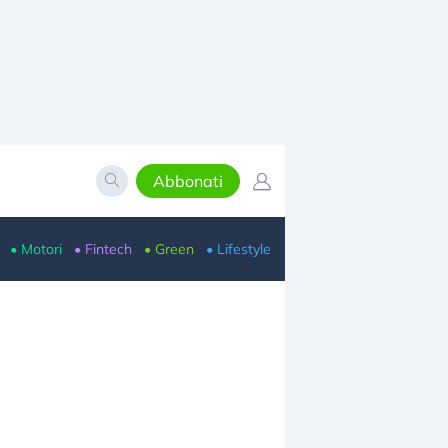
Abbonati
• Motori
• Fintech
• Green
• Lifestyle