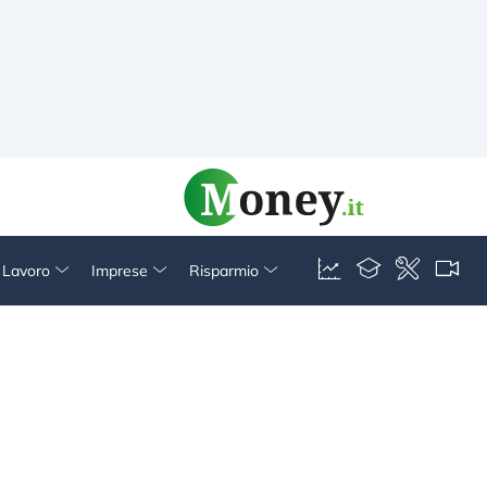
& Lavoro
Imprese
Risparmio