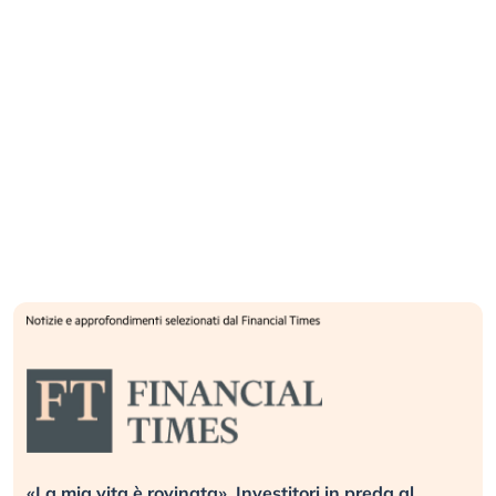
«La mia vita è rovinata». Investitori in preda al