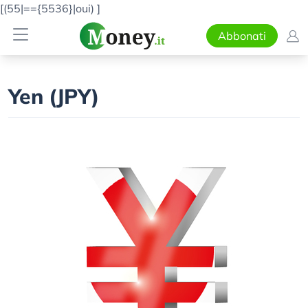
[(55|=={5536}|oui)
]
Abbonati
Yen (JPY)