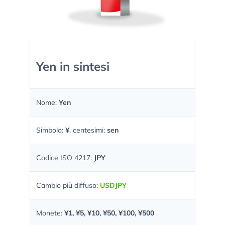
Yen in sintesi
Nome:
Yen
Simbolo:
¥
, centesimi:
sen
Codice ISO 4217:
JPY
Cambio più diffuso:
USDJPY
Monete:
¥1, ¥5, ¥10, ¥50, ¥100, ¥500