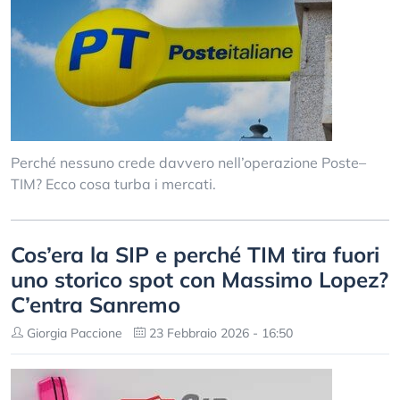
Perché nessuno crede davvero nell’operazione Poste–
TIM? Ecco cosa turba i mercati.
Cos’era la SIP e perché TIM tira fuori
uno storico spot con Massimo Lopez?
C’entra Sanremo
Giorgia Paccione
23 Febbraio 2026 - 16:50