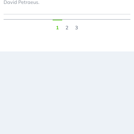
David Petraeus.
1
2
3