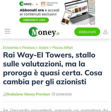
Abbonati
Economia e Finanza
>
Azioni
>
Piazza Affari
Rai Way-EI Towers, stallo
sulle valutazioni, ma la
proroga è quasi certa. Cosa
cambia per gli azionisti
Redazione Money Premium
15/06/2026
Se l’accordo procederà, nascerà un operatore da