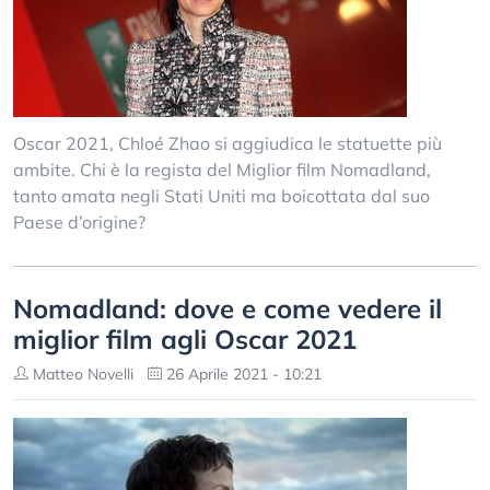
Oscar 2021, Chloé Zhao si aggiudica le statuette più
ambite. Chi è la regista del Miglior film Nomadland,
tanto amata negli Stati Uniti ma boicottata dal suo
Paese d’origine?
Nomadland: dove e come vedere il
miglior film agli Oscar 2021
Matteo Novelli
26 Aprile 2021 - 10:21