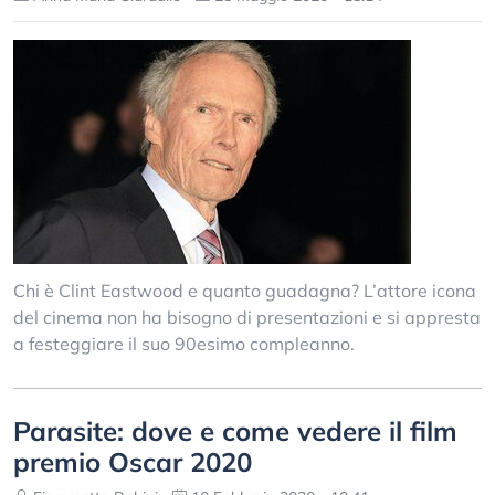
Chi è Clint Eastwood e quanto guadagna? L’attore icona
del cinema non ha bisogno di presentazioni e si appresta
a festeggiare il suo 90esimo compleanno.
Parasite: dove e come vedere il film
premio Oscar 2020