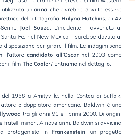
. Negli Usa - durante le riprese del film western
utilizzato un’
arma
che avrebbe dovuto essere
rettrice della fotografia
Halyna Hutchins
, di 42
a 48enne
Joel Souza
. L’incidente - avvenuto al
 Santa Fe, nel New Mexico - sarebbe dovuto al
 disposizione per girare il film. Le indagini sono
n
, l’attore
candidato all’Oscar
nel 2003 come
er il film
The Cooler
? Entriamo nel dettaglio.
 del 1958 a Amityville, nella Contea di Suffolk,
 attore e doppiatore americano. Baldwin è uno
llywood
tra gli anni 90 e i primi 2000. Di origini
tre fratelli minori. A nove anni, Baldwin si avvicina
 da protagonista in
Frankenstein
, un progetto