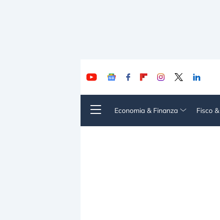
Economia & Finanza
Fisco 