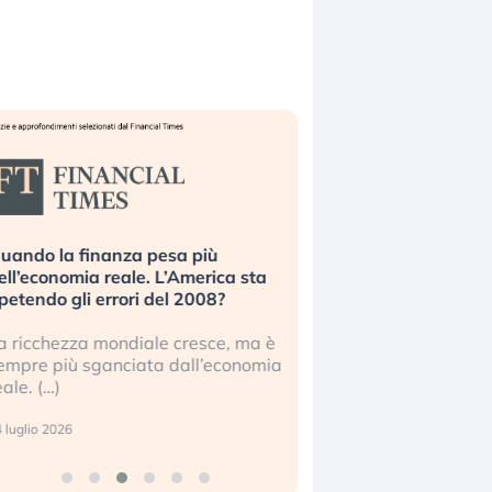
uando la finanza pesa più
Russia e Cina pronti
ell’economia reale. L’America sta
Starlink. Gli investit
ipetendo gli errori del 2008?
sottovalutando il ris
a ricchezza mondiale cresce, ma è
Gli investitori tech c
empre più sganciata dall’economia
ignorare il rischio geop
eale. (…)
17 luglio 2026
 luglio 2026