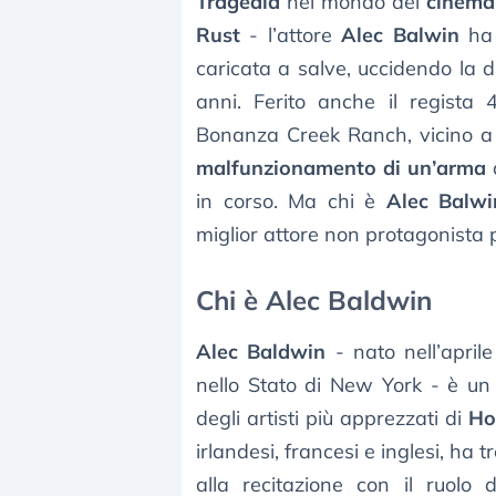
Tragedia
nel mondo del
cinema
Rust
- l’attore
Alec Balwin
ha 
caricata a salve, uccidendo la di
anni. Ferito anche il regist
Bonanza Creek Ranch, vicino a
malfunzionamento di un’arma
a
in corso. Ma chi è
Alec Balwi
miglior attore non protagonista p
Chi è Alec Baldwin
Alec Baldwin
- nato nell’aprile
nello Stato di New York - è un
degli artisti più apprezzati di
Ho
irlandesi, francesi e inglesi, ha 
alla recitazione con il ruolo