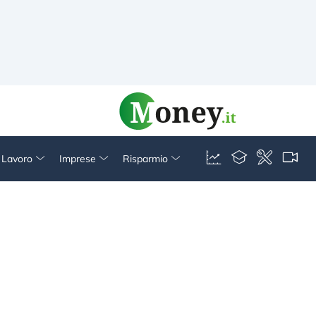
& Lavoro
Imprese
Risparmio