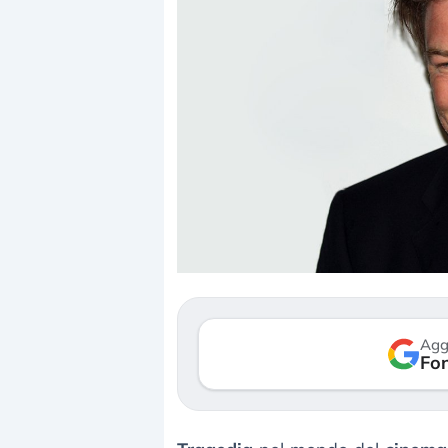
Dalle valutazioni estr
correzione. Cosa sta g
repricing degli asset?
Gli investitori stanno 
mostrando segni di s
Agg
verso le (…)
Fon
3 agosto 2026