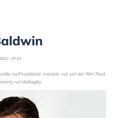
Baldwin
2021 - 07:13
volto nell’incidente mortale sul set del film Rust.
triamo nel dettaglio.