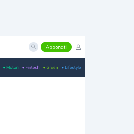
Abbonati
• Motori
• Fintech
• Green
• Lifestyle