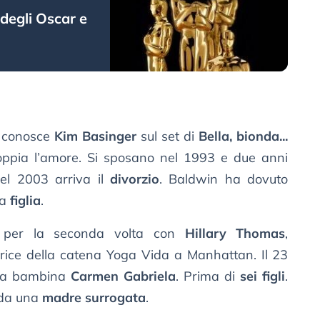
degli Oscar e
n conosce
Kim Basinger
sul set di
Bella, bionda...
coppia l’amore. Si sposano nel 1993 e due anni
Nel 2003 arriva il
divorzio
. Baldwin ha dovuto
la
figlia
.
 per la seconda volta con
Hillary Thomas
,
atrice della catena Yoga Vida a Manhattan. Il 23
ima bambina
Carmen Gabriela
. Prima di
sei figli
.
 da una
madre surrogata
.