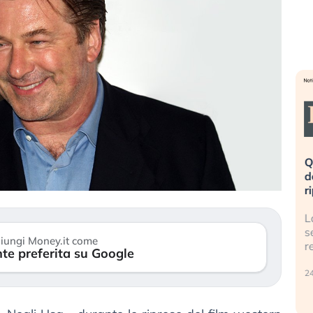
eme alla
«La mia vita è rovinata». Investitori
Q
uidando il
in preda al panico dopo lo scoppio
d
della bolla AI
r
finalmente
Il crollo della bolla AI travolge il
L
tanchezza
Kospi, mentre gli investitori retail (…)
s
iungi Money.it come
r
te preferita su Google
30 luglio 2026
24