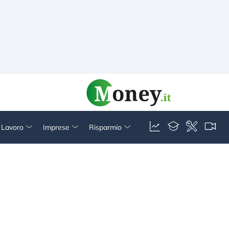
& Lavoro
Imprese
Risparmio