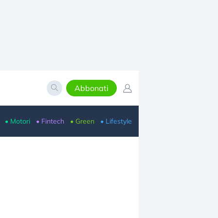
Abbonati
• Motori
• Fintech
• Green
• Lifestyle