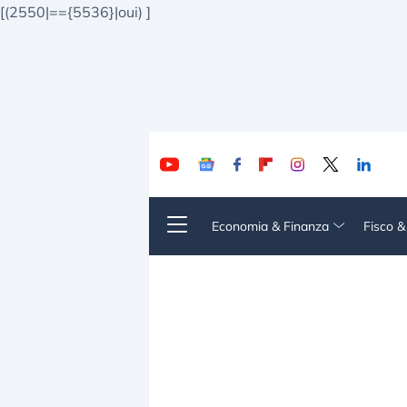
[(2550|=={5536}|oui)
]
Economia & Finanza
Fisco 