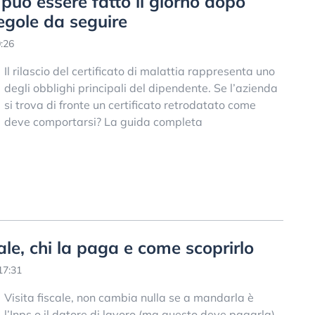
a può essere fatto il giorno dopo
regole da seguire
:26
Il rilascio del certificato di malattia rappresenta uno
degli obblighi principali del dipendente. Se l’azienda
si trova di fronte un certificato retrodatato come
deve comportarsi? La guida completa
ale, chi la paga e come scoprirlo
17:31
Visita fiscale, non cambia nulla se a mandarla è
l’Inps o il datore di lavoro (ma questo deve pagarla).