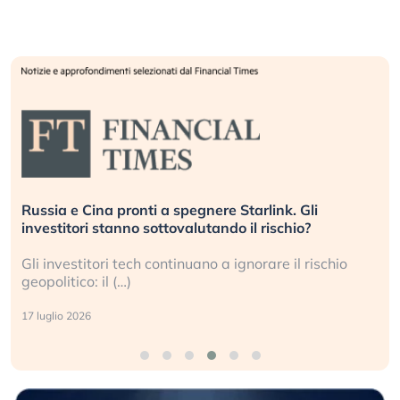
La grande operazione di insabbiamento sui data
center per l’AI, spiegata sul Financial Times
Le regole sulla trasparenza sembrano non valere per
i data center e le big (…)
9 luglio 2026