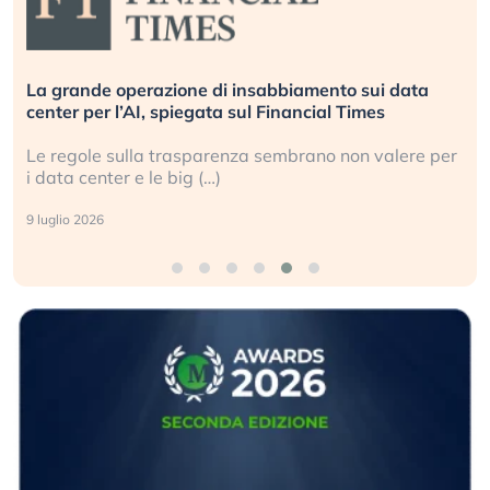
La grande operazione di insabbiamento sui data
center per l’AI, spiegata sul Financial Times
Le regole sulla trasparenza sembrano non valere per
i data center e le big (…)
9 luglio 2026