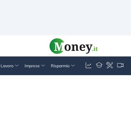
& Lavoro
Imprese
Risparmio