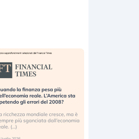
uando la finanza pesa più
Russia e Cina pronti
ell’economia reale. L’America sta
Starlink. Gli investit
ipetendo gli errori del 2008?
sottovalutando il ris
a ricchezza mondiale cresce, ma è
Gli investitori tech c
empre più sganciata dall’economia
ignorare il rischio geop
eale. (…)
17 luglio 2026
 luglio 2026