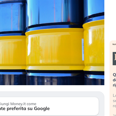
eme alla
«La mia vita è rovinata». Investitori
Q
uidando il
in preda al panico dopo lo scoppio
d
della bolla AI
r
finalmente
Il crollo della bolla AI travolge il
L
tanchezza
Kospi, mentre gli investitori retail (…)
s
iungi Money.it come
r
te preferita su Google
30 luglio 2026
24