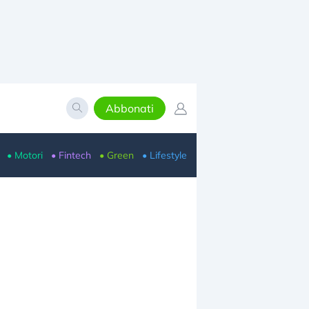
Abbonati
• Motori
• Fintech
• Green
• Lifestyle