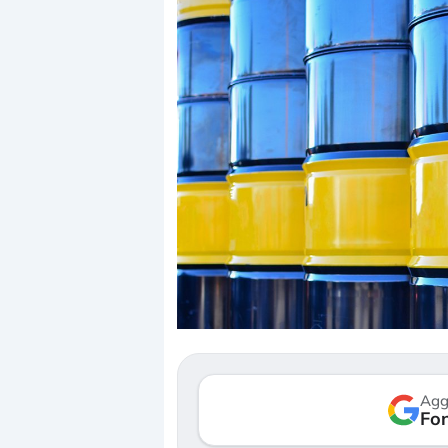
Dalle valutazioni estr
correzione. Cosa sta g
repricing degli asset?
Gli investitori stanno 
mostrando segni di s
Agg
verso le (…)
Fon
3 agosto 2026