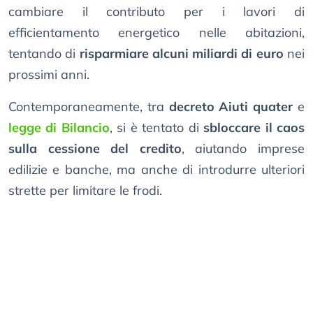
cambiare il contributo per i lavori di
efficientamento energetico nelle abitazioni,
tentando di
risparmiare alcuni miliardi di euro
nei
prossimi anni.
Contemporaneamente, tra
decreto Aiuti quater
e
legge di Bilancio
, si è tentato di
sbloccare il caos
sulla cessione del credito
, aiutando imprese
edilizie e banche, ma anche di introdurre ulteriori
strette per limitare le frodi.