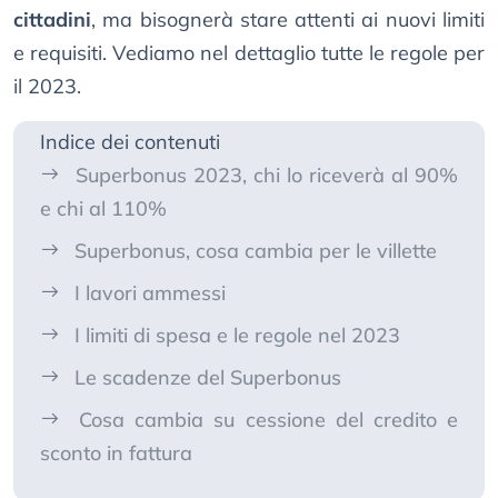
cittadini
, ma bisognerà stare attenti ai nuovi limiti
e requisiti. Vediamo nel dettaglio tutte le regole per
il 2023.
Indice dei contenuti
Superbonus 2023, chi lo riceverà al 90%
e chi al 110%
Superbonus, cosa cambia per le villette
I lavori ammessi
I limiti di spesa e le regole nel 2023
Le scadenze del Superbonus
Cosa cambia su cessione del credito e
sconto in fattura