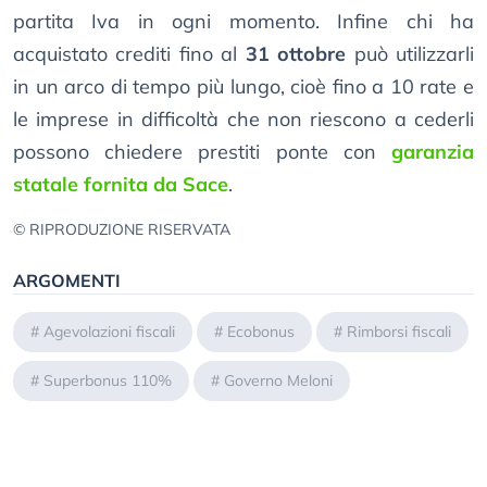
partita Iva in ogni momento. Infine chi ha
acquistato crediti fino al
31 ottobre
può utilizzarli
in un arco di tempo più lungo, cioè fino a 10 rate e
le imprese in difficoltà che non riescono a cederli
possono chiedere prestiti ponte con
garanzia
statale fornita da Sace
.
© RIPRODUZIONE RISERVATA
ARGOMENTI
#
Agevolazioni fiscali
#
Ecobonus
#
Rimborsi fiscali
#
Superbonus 110%
#
Governo Meloni