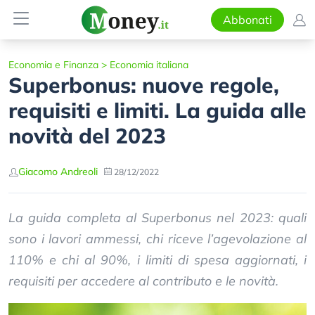
Abbonati
Economia e Finanza
>
Economia italiana
Superbonus: nuove regole,
requisiti e limiti. La guida alle
novità del 2023
Giacomo Andreoli
28/12/2022
La guida completa al Superbonus nel 2023: quali
sono i lavori ammessi, chi riceve l’agevolazione al
110% e chi al 90%, i limiti di spesa aggiornati, i
requisiti per accedere al contributo e le novità.