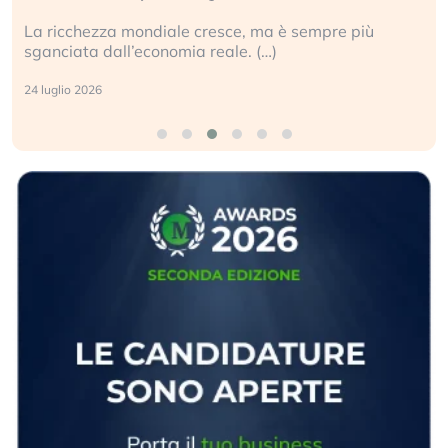
La ricchezza mondiale cresce, ma è sempre più
sganciata dall’economia reale. (…)
24 luglio 2026