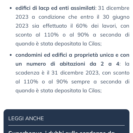
edifici di Iacp ed enti assimilati
: 31 dicembre
2023 a condizione che entro il 30 giugno
2023 sia effettuato il 60% dei lavori, con
sconto al 110% o al 90% a seconda di
quando è stata depositata la Cilas;
condomini ed edifici a proprietà unica e con
un numero di abitazioni da 2 a 4
: la
scadenza è il 31 dicembre 2023, con sconto
al 110% o al 90% sempre a seconda di
quando è stata depositata la Cilas;
LEGGI ANCHE