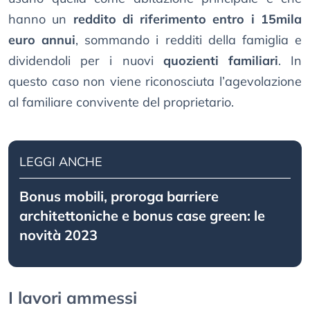
hanno un
reddito di riferimento entro i 15mila
euro annui
, sommando i redditi della famiglia e
dividendoli per i nuovi
quozienti familiari
. In
questo caso non viene riconosciuta l’agevolazione
al familiare convivente del proprietario.
LEGGI ANCHE
Bonus mobili, proroga barriere
architettoniche e bonus case green: le
novità 2023
I lavori ammessi