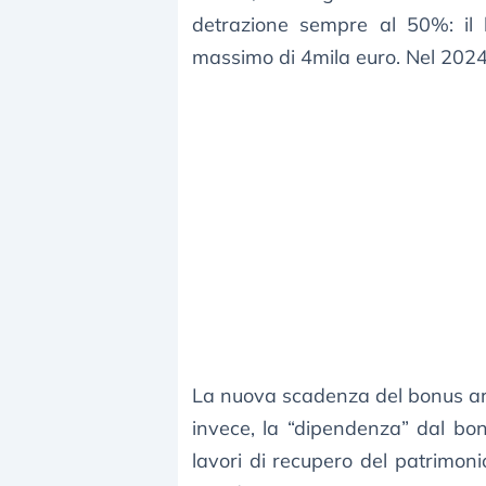
detrazione sempre al 50%: il
massimo di 4mila euro. Nel 2024,
La nuova scadenza del bonus ar
invece, la “dipendenza” dal bonu
lavori di recupero del patrimoni