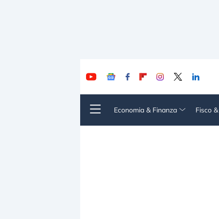
Economia & Finanza
Fisco 