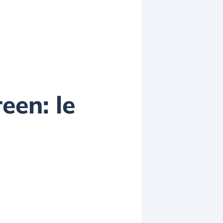
een: le