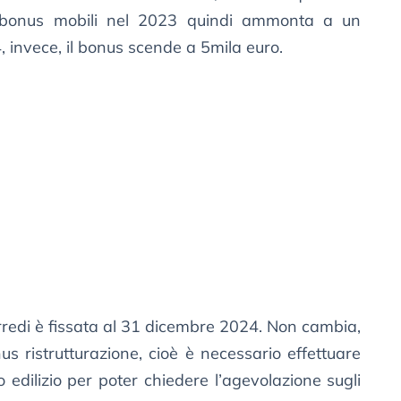
 bonus mobili nel 2023 quindi ammonta a un
 invece, il bonus scende a 5mila euro.
redi è fissata al 31 dicembre 2024. Non cambia,
s ristrutturazione, cioè è necessario effettuare
o edilizio per poter chiedere l’agevolazione sugli