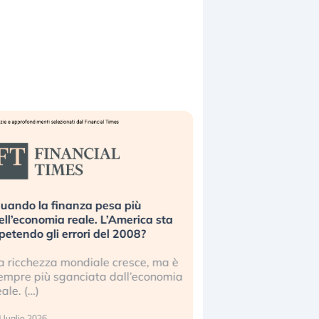
uando la finanza pesa più
Russia e Cina pronti
ell’economia reale. L’America sta
Starlink. Gli investit
ipetendo gli errori del 2008?
sottovalutando il ris
a ricchezza mondiale cresce, ma è
Gli investitori tech c
empre più sganciata dall’economia
ignorare il rischio geop
eale. (…)
17 luglio 2026
 luglio 2026