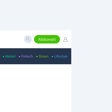
Abbonati
• Motori
• Fintech
• Green
• Lifestyle