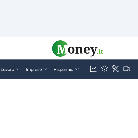
& Lavoro
Imprese
Risparmio