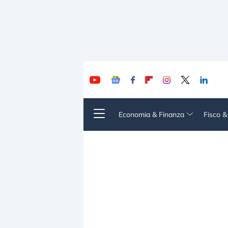
Economia & Finanza
Fisco 