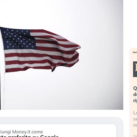
eme alla
«La mia vita è rovinata». Investitori
Q
uidando il
in preda al panico dopo lo scoppio
d
della bolla AI
r
finalmente
Il crollo della bolla AI travolge il
L
tanchezza
Kospi, mentre gli investitori retail (…)
s
r
30 luglio 2026
iungi Money.it come
24