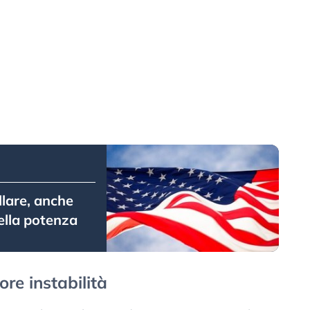
llare, anche
della potenza
ore instabilità