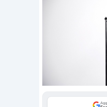
Dalle valutazioni estr
correzione. Cosa sta g
repricing degli asset?
Gli investitori stanno 
mostrando segni di s
verso le (…)
Agg
3 agosto 2026