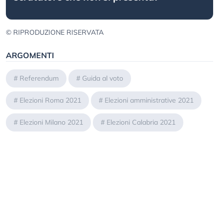
© RIPRODUZIONE RISERVATA
ARGOMENTI
#
Referendum
#
Guida al voto
#
Elezioni Roma 2021
#
Elezioni amministrative 2021
#
Elezioni Milano 2021
#
Elezioni Calabria 2021