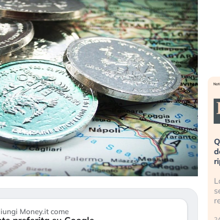
vita è rovinata». Investitori
Quando la finanza pesa pi
 al panico dopo lo scoppio
dell’economia reale. L’Amer
lla AI
ripetendo gli errori del 200
 della bolla AI travolge il
La ricchezza mondiale cresc
ntre gli investitori retail (…)
sempre più sganciata dall’
reale. (…)
026
iungi Money.it come
24 luglio 2026