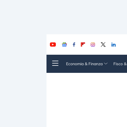
Economia & Finanza
Fisco 