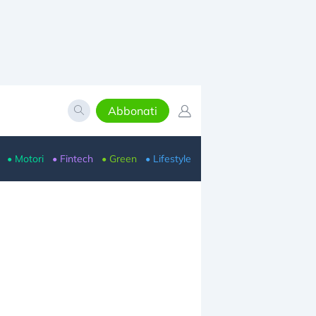
Abbonati
• Motori
• Fintech
• Green
• Lifestyle