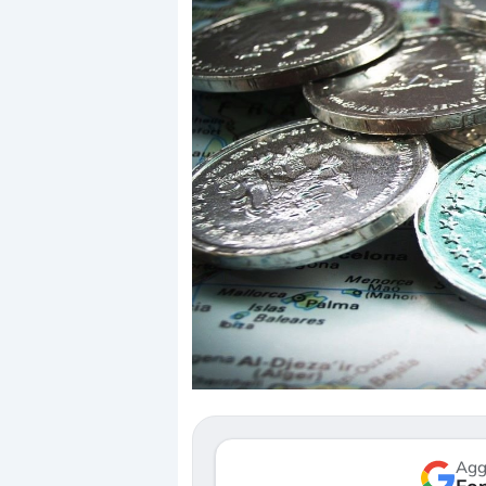
Dalle valutazioni estreme alla
«La mia 
correzione. Cosa sta guidando il
in preda
repricing degli asset?
della bo
Gli investitori stanno finalmente
Il crollo
mostrando segni di stanchezza
Kospi, me
verso le (…)
30 luglio 2
Agg
3 agosto 2026