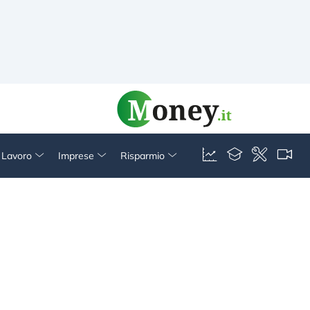
& Lavoro
Imprese
Risparmio