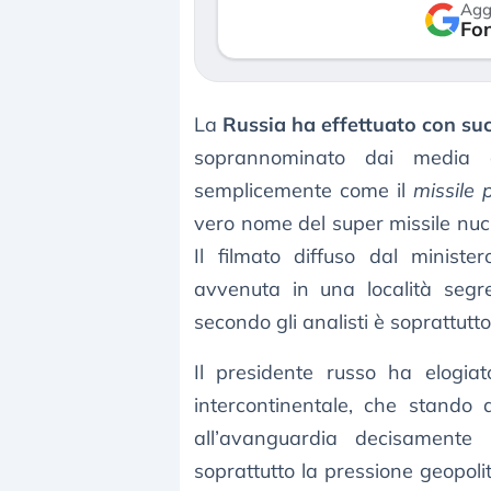
Agg
so le (…)
Fon
30 luglio 2026
gosto 2026
La
Russia ha effettuato con suc
soprannominato dai media oc
semplicemente come il
missile 
vero nome del super missile nucl
Il filmato diffuso dal minister
avvenuta in una località segre
secondo gli analisti è soprattutt
Il presidente russo ha elogi
intercontinentale, che stando 
all’avanguardia decisamente
soprattutto la pressione geopolit