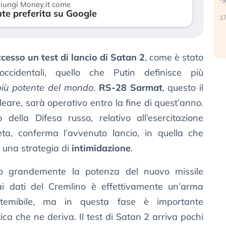
iungi Money.it come
reale. (…)
te preferita su Google
17
24 luglio 2026
cesso un test di lancio di Satan 2
, come è stato
cidentali, quello che Putin definisce più
più potente del mondo
.
RS-28 Sarmat
, questo il
eare, sarà operativo entro la fine di quest’anno.
o della Difesa russo, relativo all’esercitazione
ta, conferma l’avvenuto lancio, in quella che
o una strategia di
intimidazione
.
ato grandemente la potenza del nuovo missile
ai dati del Cremlino è effettivamente un’arma
 temibile, ma in questa fase è importante
ica che ne deriva. Il test di Satan 2 arriva pochi