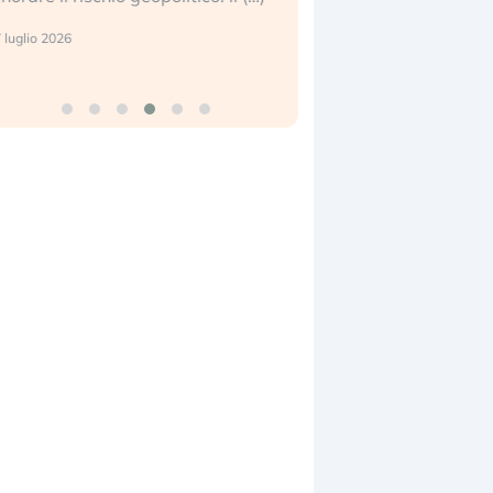
center e le big (…)
 luglio 2026
9 luglio 2026