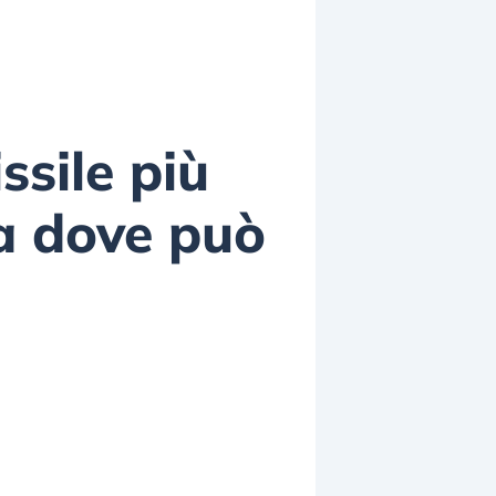
ssile più
 a dove può