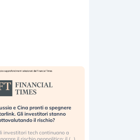
ussia e Cina pronti a spegnere
La grande operazion
tarlink. Gli investitori stanno
insabbiamento sui da
ottovalutando il rischio?
l’AI, spiegata sul Fi
li investitori tech continuano a
Le regole sulla trasp
gnorare il rischio geopolitico: il (…)
sembrano non valere 