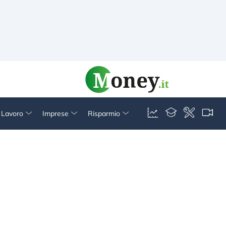
& Lavoro
Imprese
Risparmio