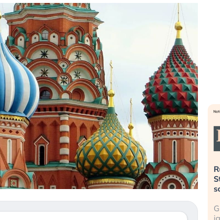
». Investitori
Quando la finanza pesa più
R
o lo scoppio
dell’economia reale. L’America sta
S
ripetendo gli errori del 2008?
s
travolge il
La ricchezza mondiale cresce, ma è
G
itori retail (…)
sempre più sganciata dall’economia
i