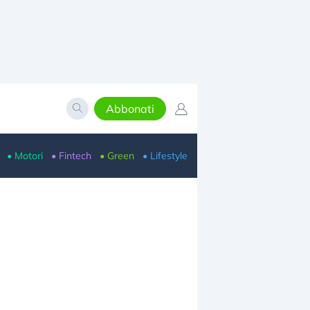
Abbonati
• Motori
• Fintech
• Green
• Lifestyle