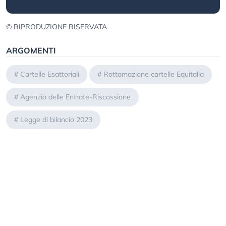
© RIPRODUZIONE RISERVATA
ARGOMENTI
#
Cartelle Esattoriali
#
Rottamazione cartelle Equitalia
#
Agenzia delle Entrate-Riscossione
#
Legge di bilancio 2023