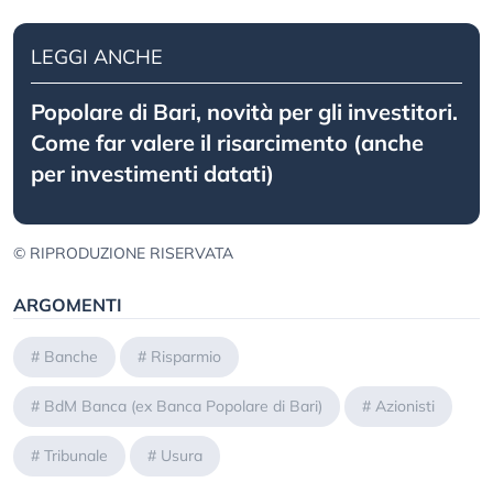
LEGGI ANCHE
Popolare di Bari, novità per gli investitori.
Come far valere il risarcimento (anche
per investimenti datati)
© RIPRODUZIONE RISERVATA
ARGOMENTI
#
Banche
#
Risparmio
#
BdM Banca (ex Banca Popolare di Bari)
#
Azionisti
#
Tribunale
#
Usura