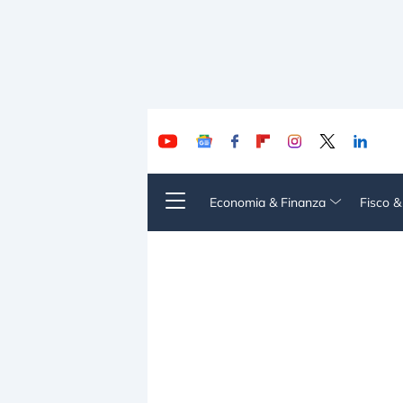
Economia & Finanza
Fisco 