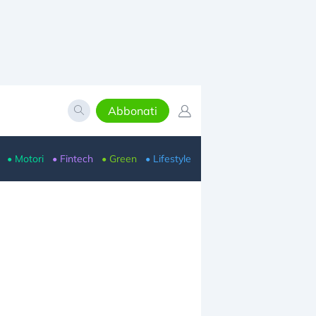
Abbonati
• Motori
• Fintech
• Green
• Lifestyle