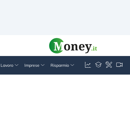
& Lavoro
Imprese
Risparmio