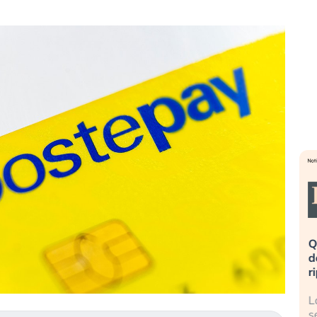
La mia vita è rovinata». Investitori
Quando la finanza 
n preda al panico dopo lo scoppio
dell’economia reale.
ella bolla AI
ripetendo gli errori 
l crollo della bolla AI travolge il
La ricchezza mondia
ospi, mentre gli investitori retail (…)
sempre più sganciat