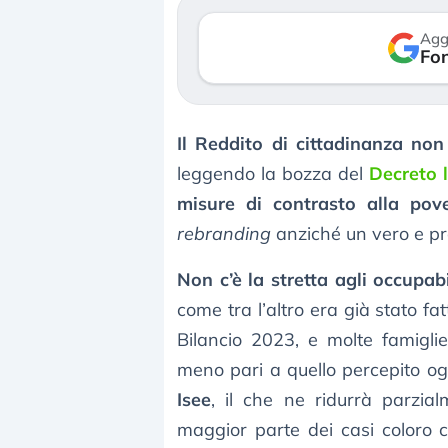
verso le (…)
3
Agg
Fon
3 agosto 2026
Il Reddito di cittadinanza non
leggendo la bozza del
Decreto 
misure di contrasto alla pov
rebranding
anziché un vero e p
Non c’è la stretta agli occupabi
come tra l’altro era già stato fa
Bilancio 2023, e molte famigl
meno pari a quello percepito og
Isee
, il che ne ridurrà parzia
maggior parte dei casi coloro 