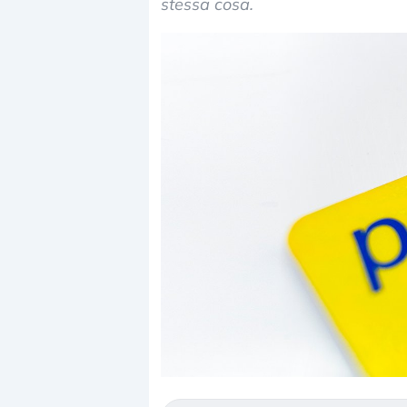
stessa cosa.
Dalle valutazioni estreme alla
«
correzione. Cosa sta guidando il
i
repricing degli asset?
d
Gli investitori stanno finalmente
I
mostrando segni di stanchezza
K