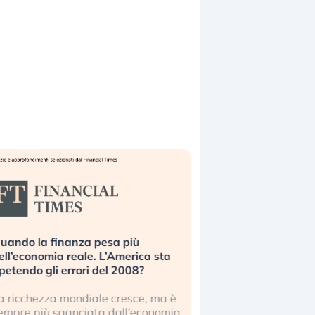
pesa più
Russia e Cina pronti a spegnere
 L’America sta
Starlink. Gli investitori stanno
del 2008?
sottovalutando il rischio?
le cresce, ma è
Gli investitori tech continuano a
a dall’economia
ignorare il rischio geopolitico: il (…)