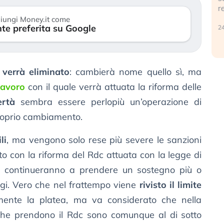
reale. (…)
0 luglio 2026
iungi Money.it come
te preferita su Google
24 luglio 2026
 verrà eliminato
: cambierà nome quello sì, ma
lavoro
con il quale verrà attuata la riforma delle
ertà
sembra essere perlopiù un’operazione di
roprio cambiamento.
li
, ma vengono solo rese più severe le sanzioni
tto con la riforma del Rdc attuata con la legge di
ie continueranno a prendere un sostegno più o
gi. Vero che nel frattempo viene
rivisto il limite
lmente la platea, ma va considerato che nella
che prendono il Rdc sono comunque al di sotto