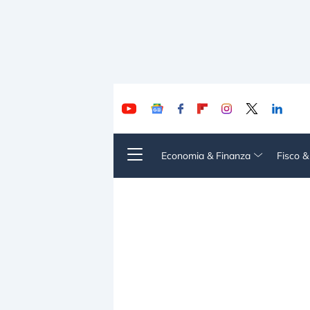
Economia & Finanza
Fisco 