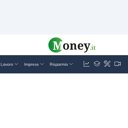
& Lavoro
Imprese
Risparmio