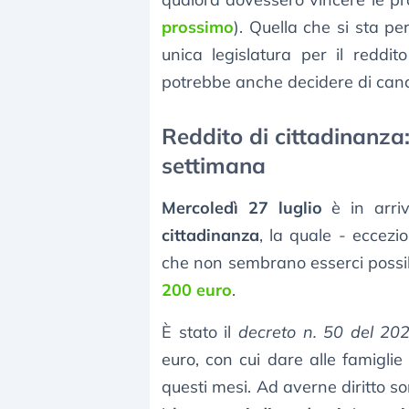
prossimo
). Quella che si sta p
unica legislatura per il reddi
potrebbe anche decidere di cance
Reddito di cittadinanza
settimana
Mercoledì 27 luglio
è in arr
cittadinanza
, la quale - eccez
che non sembrano esserci possibi
200 euro
.
È stato il
decreto n. 50 del 20
euro, con cui dare alle famiglie 
questi mesi. Ad averne diritto s