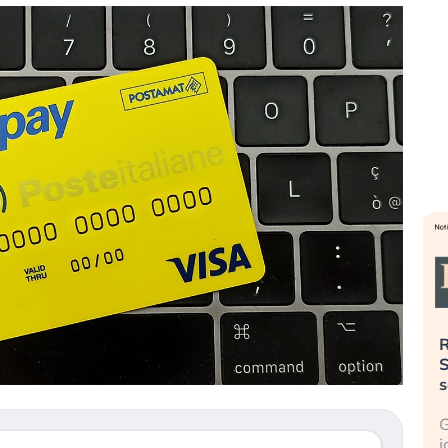
». Investitori
Quando la finanza pesa più
R
o lo scoppio
dell’economia reale. L’America sta
S
ripetendo gli errori del 2008?
s
travolge il
La ricchezza mondiale cresce, ma è
G
itori retail (…)
sempre più sganciata dall’economia
i