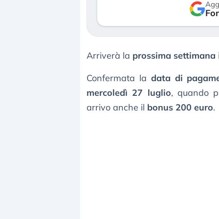
Agg
so le (…)
Fon
30 luglio 2026
gosto 2026
Arriverà la
prossima settimana
Confermata la
data di pagam
mercoledì 27 luglio
, quando pe
arrivo anche il
bonus 200 euro
.