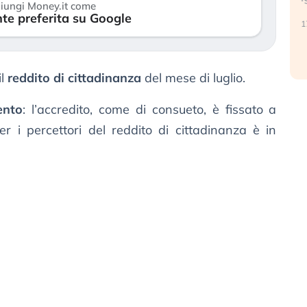
iungi Money.it come
reale. (…)
te preferita su Google
17
24 luglio 2026
il
reddito di cittadinanza
del mese di luglio.
ento
: l’accredito, come di consueto, è fissato a
r i percettori del reddito di cittadinanza è in