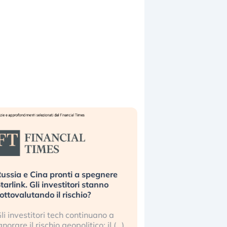
ussia e Cina pronti a spegnere
La grande operazion
tarlink. Gli investitori stanno
insabbiamento sui da
ottovalutando il rischio?
l’AI, spiegata sul Fi
li investitori tech continuano a
Le regole sulla trasp
gnorare il rischio geopolitico: il (…)
sembrano non valere 