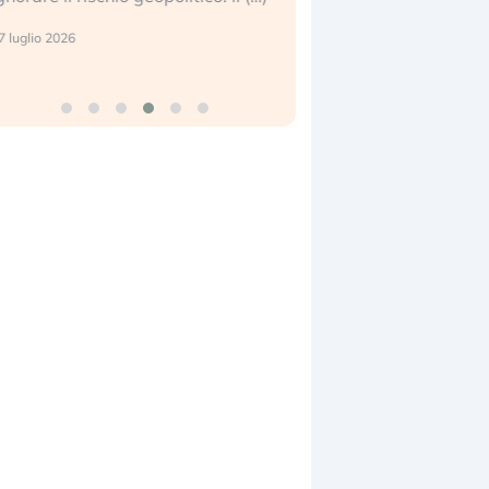
center e le big (…)
 luglio 2026
9 luglio 2026