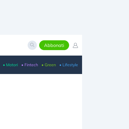
Abbonati
• Motori
• Fintech
• Green
• Lifestyle