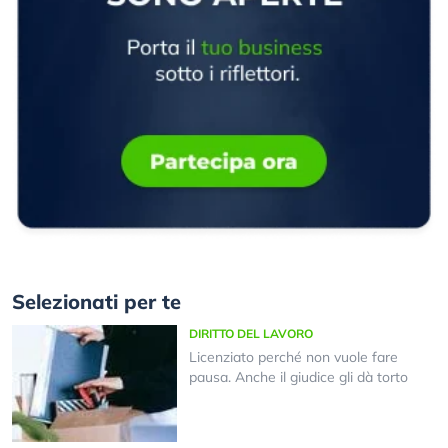
Selezionati per te
DIRITTO DEL LAVORO
Licenziato perché non vuole fare
pausa. Anche il giudice gli dà torto