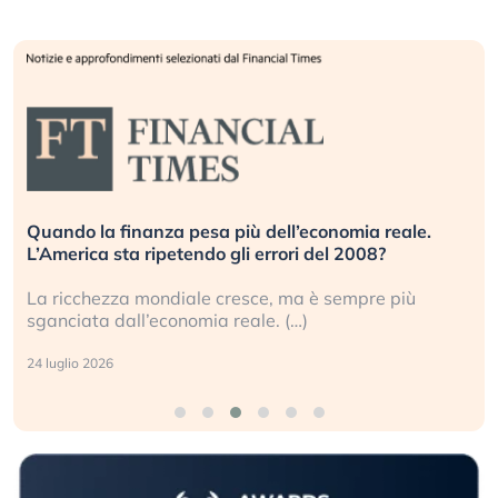
za pesa più dell’economia reale.
Russia e Cina pront
petendo gli errori del 2008?
investitori stanno 
ndiale cresce, ma è sempre più
Gli investitori tech
conomia reale. (…)
geopolitico: il (…)
17 luglio 2026