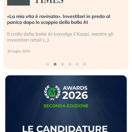
tori in preda al
Quando la finanza pesa più dell’e
la AI
L’America sta ripetendo gli errori 
l Kospi, mentre gli
La ricchezza mondiale cresce, ma 
sganciata dall’economia reale. (…)
24 luglio 2026