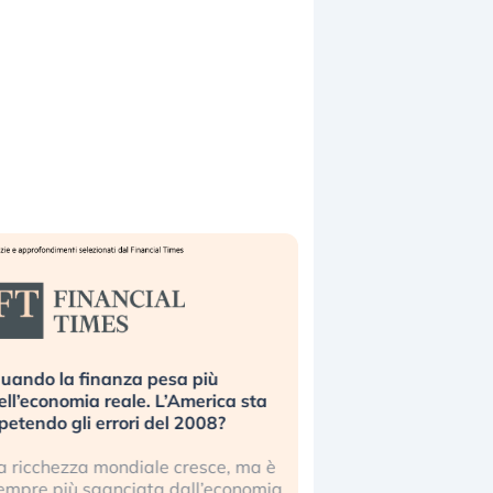
uando la finanza pesa più
Russia e Cina pronti
ell’economia reale. L’America sta
Starlink. Gli investit
ipetendo gli errori del 2008?
sottovalutando il ris
a ricchezza mondiale cresce, ma è
Gli investitori tech c
empre più sganciata dall’economia
ignorare il rischio geop