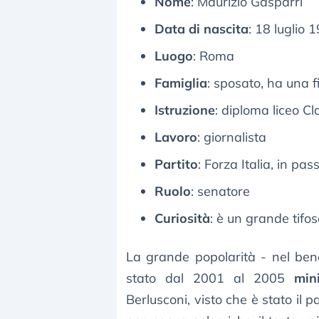
Nome
: Maurizio Gasparri
Data di nascita
: 18 luglio 
Luogo
: Roma
Famiglia
: sposato, ha una fi
Istruzione
: diploma liceo Cl
Lavoro
: giornalista
Partito
: Forza Italia, in pa
Ruolo
: senatore
Curiosità
: è un grande tifo
La grande popolarità - nel ben
stato dal 2001 al 2005
min
Berlusconi, visto che è stato il 