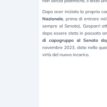
non senza polemiche, il
testo uni
Dopo aver iniziato la propria car
Nazionale
, prima di entrare ne
sempre al Senato), Gasparri a
dopo essere stato in passato a
di capogruppo al Senato d
novembre 2023, data nella quale
virtù del nuovo incarico.