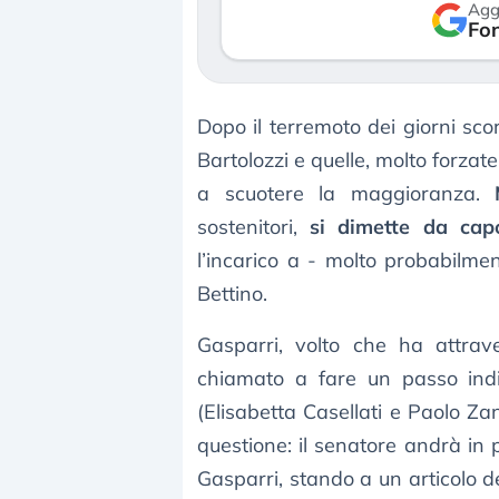
Agg
verso le (…)
Fon
3 agosto 2026
Dopo il terremoto dei giorni scor
Bartolozzi e quelle, molto forzate
a scuotere la maggioranza.
sostenitori,
si dimette da cap
l’incarico a - molto probabilmen
Bettino.
Gasparri, volto che ha attrave
chiamato a fare un passo indie
(Elisabetta Casellati e Paolo Zan
questione: il senatore andrà in 
Gasparri, stando a un articolo 