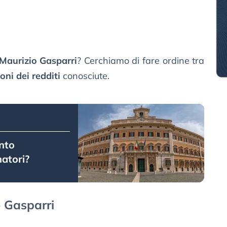
aurizio Gasparri
? Cerchiamo di fare ordine tra
oni dei redditi
conosciute.
nto
atori?
o Gasparri