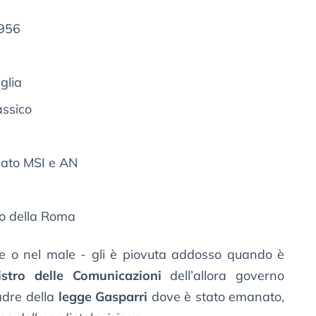
1956
glia
assico
ssato MSI e AN
so della Roma
e o nel male - gli è piovuta addosso quando è
istro delle Comunicazioni
dell’allora governo
padre della
legge Gasparri
dove è stato emanato,