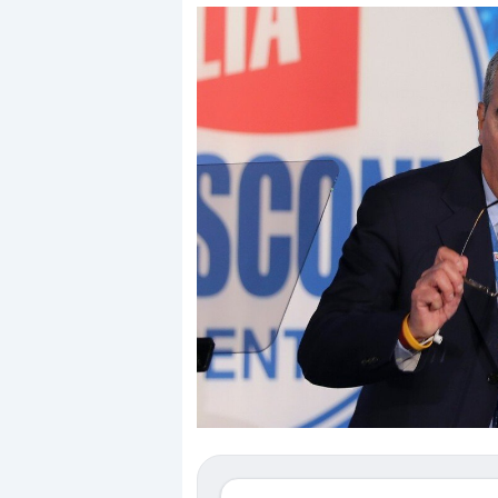
Dalle valutazioni estr
correzione. Cosa sta g
repricing degli asset?
Gli investitori stanno 
mostrando segni di s