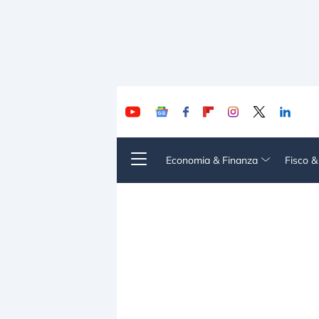
Economia & Finanza
Fisco 