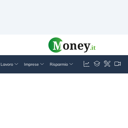
& Lavoro
Imprese
Risparmio