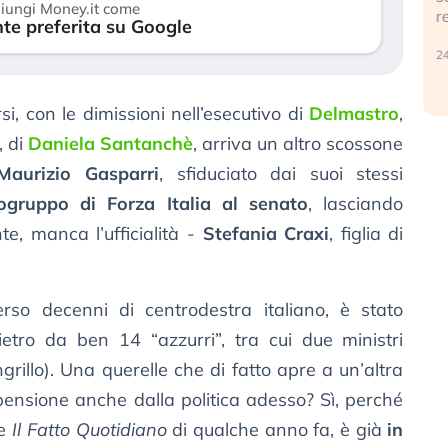
iungi Money.it come
r
te preferita su Google
30 luglio 2026
24
si, con le dimissioni nell’esecutivo di
Delmastro
,
, di
Daniela Santanchè
, arriva un altro scossone
Maurizio Gasparri
, sfiduciato dai suoi stessi
ogruppo di Forza Italia al senato
, lasciando
te, manca l’ufficialità -
Stefania Craxi
, figlia di
rso decenni di centrodestra italiano, è stato
tro da ben 14 “azzurri”, tra cui due ministri
grillo). Una querelle che di fatto apre a un’altra
pensione anche dalla politica adesso? Sì, perché
de
Il Fatto Quotidiano
di qualche anno fa, è già
in