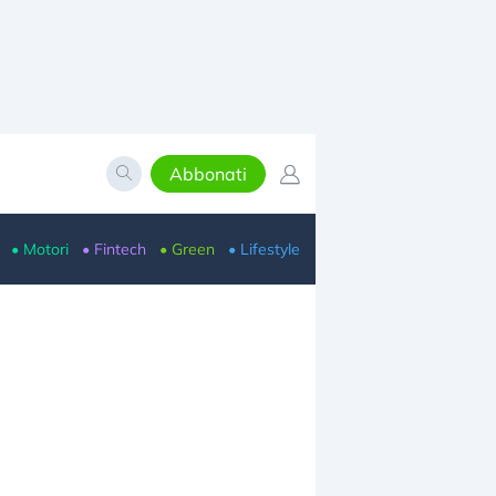
Abbonati
• Motori
• Fintech
• Green
• Lifestyle