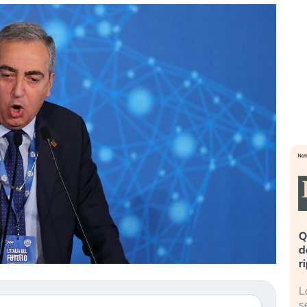
eme alla
«La mia vita è rovinata». Investitori
Q
uidando il
in preda al panico dopo lo scoppio
d
della bolla AI
r
finalmente
Il crollo della bolla AI travolge il
L
tanchezza
Kospi, mentre gli investitori retail (…)
s