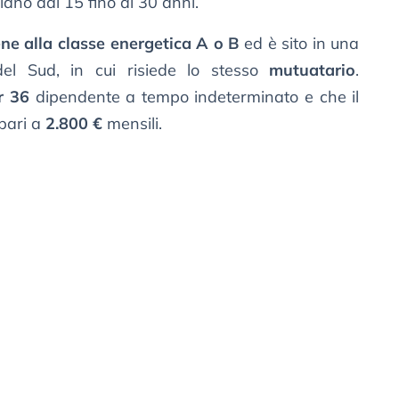
no dai 15 fino ai 30 anni.
ne alla classe energetica A o B
ed è sito in una
del Sud, in cui risiede lo stesso
mutuatario
.
r 36
dipendente a tempo indeterminato e che il
 pari a
2.800 €
mensili.