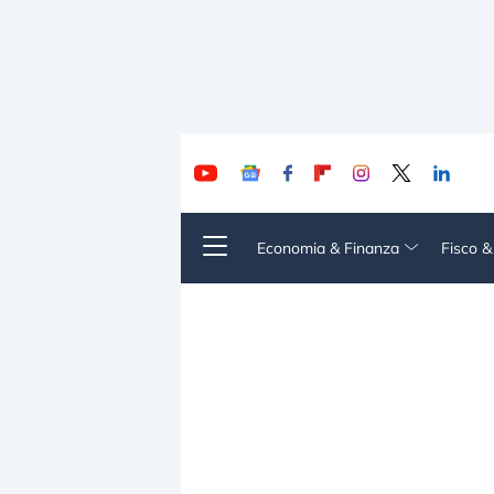
Economia & Finanza
Fisco 