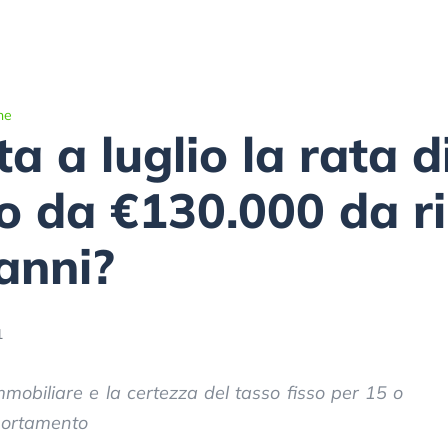
he
a a luglio la rata 
so da €130.000 da 
anni?
1
obiliare e la certezza del tasso fisso per 15 o
mortamento