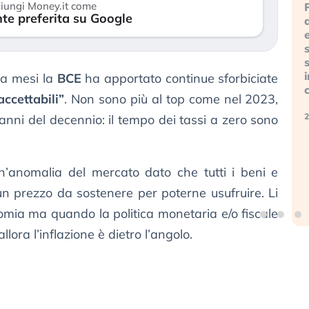
iungi Money.it come
Gli investitori
Le regole sulla
te preferita su Google
La ricchezza
tech
trasparenza
mondiale
continuano a
sembrano non
e
cresce, ma è
ignorare il
valere per i
sempre più
rischio
data center e
sganciata
geopolitico:
le big (…)
da mesi la
BCE
ha apportato continue sforbiciate
dall’economia
il (…)
 accettabili”
. Non sono più al top come nel 2023,
reale. (…)
9 luglio 2026
17 luglio 2026
2
nni del decennio: il tempo dei tassi a zero sono
24 luglio 2026
un’anomalia del mercato dato che tutti i beni e
un prezzo da sostenere per poterne usufruire. Li
omia ma quando la politica monetaria e/o fiscale
lora l’inflazione è dietro l’angolo.