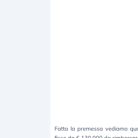
Fatta la premessa vediamo quan
fisso da € 130.000 da rimborsar