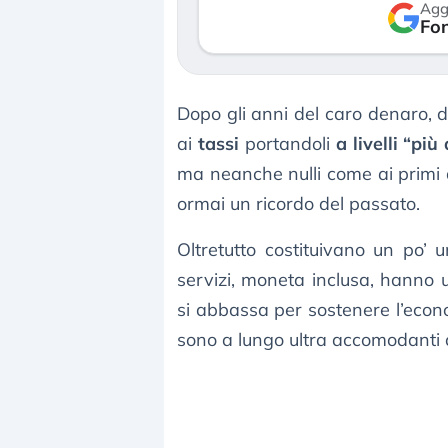
Agg
asset?
bolla AI
Fon
Gli
Il crollo
investitori
della
stanno
bolla AI
finalmente
travolge
Dopo gli anni del caro denaro, 
mostrando
il Kospi,
ai
tassi
portandoli
a livelli “più
segni di
mentre
stanchezza
gli
ma neanche nulli come ai primi a
verso
investitori
ormai un ricordo del passato.
le (…)
retail (…)
Oltretutto costituivano un po’ 
3 agosto 2026
30 luglio
2026
servizi, moneta inclusa, hanno 
si abbassa per sostenere l’econ
sono a lungo ultra accomodanti al