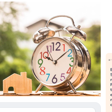
Quando la
Russia e Cina
La grande
finanza pesa
pronti a
operazione di
più
spegnere
insabbiamento
dell’economia
Starlink. Gli
sui data center
reale.
investitori
per l’AI,
L’America sta
stanno
spiegata sul
ripetendo gli
sottovalutando
Financial
errori del
il rischio?
Times
2008?