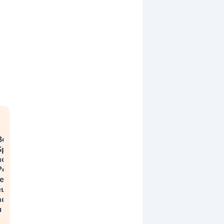
Bending
Spoons
non basta.
Perché la
tecnologia
europea
non riesce
a scalare?