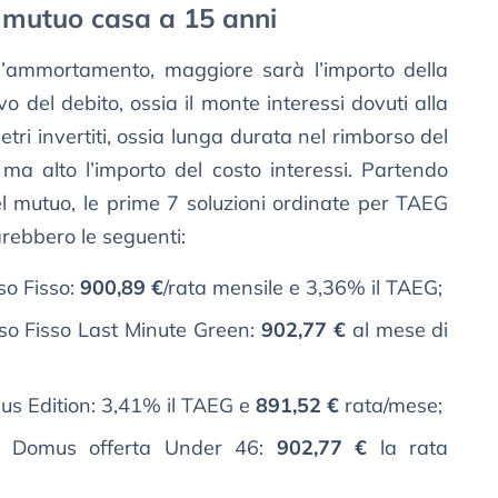
un mutuo casa a 15 anni
d’ammortamento, maggiore sarà l’importo della
o del debito, ossia il monte interessi dovuti alla
tri invertiti, ossia lunga durata nel rimborso del
 ma alto l’importo del costo interessi. Partendo
l mutuo, le prime 7 soluzioni ordinate per TAEG
arebbero le seguenti:
so Fisso:
900,89 €
/rata mensile e 3,36% il TAEG;
so Fisso Last Minute Green:
902,77 €
al mese di
us Edition: 3,41% il TAEG e
891,52 €
rata/mese;
 Domus offerta Under 46:
902,77 €
la rata