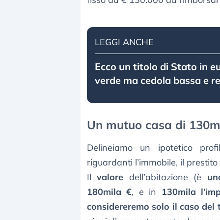
LEGGI ANCHE
Ecco un titolo di Stato in e
verde ma cedola bassa e r
Un mutuo casa di 130mi
Delineiamo un ipotetico prof
riguardanti l’immobile, il prestito 
Il
valore
dell’abitazione (è
un
180mila €
, e in
130mila l’imp
considereremo solo il caso del 