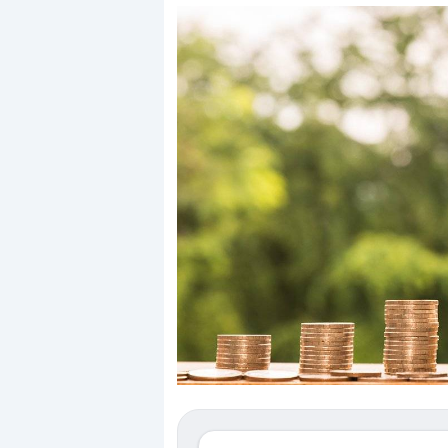
Dalle
«La mia
valutazioni
vita è
estreme
rovinata».
alla
Investitori
correzione.
in preda
Cosa sta
al panico
guidando il
dopo lo
repricing
scoppio
degli
della