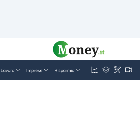
& Lavoro
Imprese
Risparmio