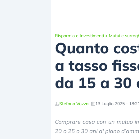
Risparmio e Investimenti
>
Mutui e surrog
Quanto cost
a tasso fis
da 15 a 30 
Stefano Vozza
13 Luglio 2025 - 18:2
Comprare casa con un mutuo imm
20 o 25 o 30 ani di piano d’am