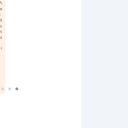
Perché gli
americani
 i cinesi ci
stanno
superando
in ogni
campo (…)
 luglio 2026