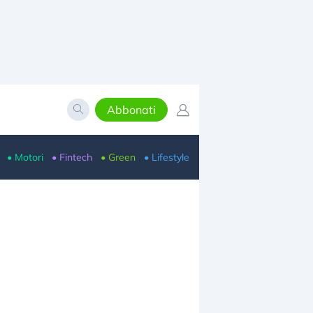
Abbonati
• Motori
• Fintech
• Green
• Lifestyle