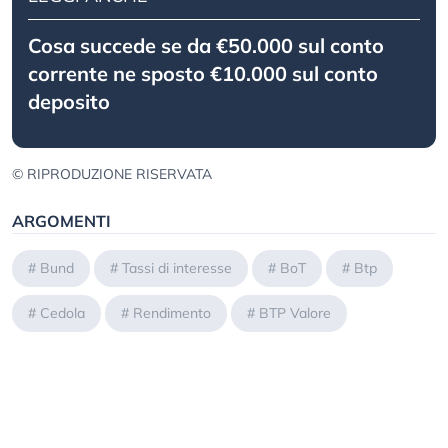
Cosa succede se da €50.000 sul conto
corrente ne sposto €10.000 sul conto
deposito
© RIPRODUZIONE RISERVATA
ARGOMENTI
#
Bund
#
Tassi di interesse
#
BoT
#
Btp
#
Cedola
#
Rendimento
#
BTP Valore