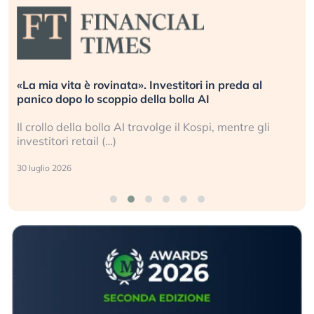
«La mia vita è rovinata». Investitori in preda al
panico dopo lo scoppio della bolla AI
Il crollo della bolla AI travolge il Kospi, mentre gli
investitori retail (…)
30 luglio 2026