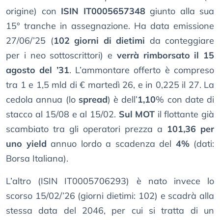
origine) con
ISIN IT0005657348
giunto alla sua
15° tranche in assegnazione. Ha data emissione
27/06/’25 (
102 giorni di dietimi
da conteggiare
per i neo sottoscrittori) e
verrà rimborsato il 15
agosto del ’31
. L’ammontare offerto è compreso
tra 1 e 1,5 mld di € martedì 26, e in 0,225 il 27. La
cedola annua (lo
spread
) è dell’
1,10
% con date di
stacco al 15/08 e al 15/02.
Sul MOT
il flottante già
scambiato tra gli operatori prezza a
101,36 per
uno yield
annuo lordo a scadenza del
4%
(dati:
Borsa Italiana).
L’altro (ISIN IT0005706293) è nato invece lo
scorso 15/02/’26 (giorni dietimi: 102) e scadrà alla
stessa data del 2046, per cui si tratta di un