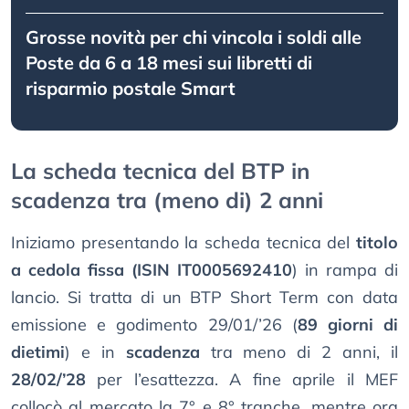
Grosse novità per chi vincola i soldi alle
Poste da 6 a 18 mesi sui libretti di
risparmio postale Smart
La scheda tecnica del BTP in
scadenza tra (meno di) 2 anni
Iniziamo presentando la scheda tecnica del
titolo
a cedola fissa (ISIN IT0005692410
) in rampa di
lancio. Si tratta di un BTP Short Term con data
emissione e godimento 29/01/’26 (
89 giorni di
dietimi
) e in
scadenza
tra meno di 2 anni, il
28/02/’28
per l’esattezza. A fine aprile il MEF
collocò al mercato la 7° e 8° tranche, mentre ora