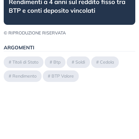
Rendimenti a 4 anni sul reddito fisso tra
BTP e conti deposito vincolati
© RIPRODUZIONE RISERVATA
ARGOMENTI
#
Titoli di Stato
#
Btp
#
Soldi
#
Cedola
#
Rendimento
#
BTP Valore