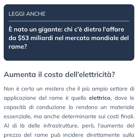
LEGGI ANCHE
È nаtо un gіgаntе: сhі с’è dіеtrо l’аffаrе
dа $53 mіlіаrdі nеl mеrсаtо mоndіаlе dеl
rаmе?
Aumenta il costo dell’elettricità?
Non è certo un mistero che il più ampio settore di
applicazione del rame è quello
elettrico
, dove le
capacità di conduzione lo rendono un materiale
essenziale, ma anche determinante sui costi finali.
Al di là delle infrastrutture, però, l’aumento del
prezzo del rame può incidere direttamente sulla