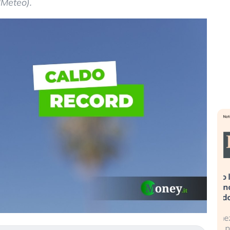
BMeteo).
». Investitori
Quando la finanza pesa più
R
po lo scoppio
dell’economia reale. L’America sta
S
ripetendo gli errori del 2008?
s
travolge il
La ricchezza mondiale cresce, ma è
G
itori retail (…)
sempre più sganciata dall’economia
i