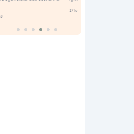
center e le big (…)
7 luglio 2026
9 luglio 2026