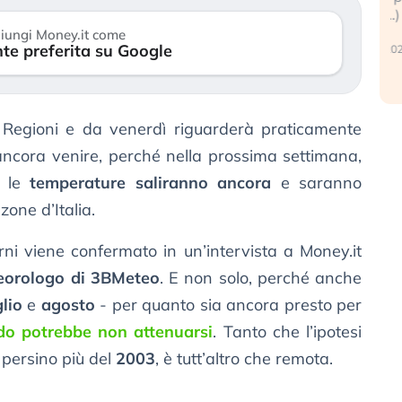
reale. (…)
1
iungi Money.it come
te preferita su Google
24 luglio 2026
 Regioni e da venerdì riguarderà praticamente
e ancora venire, perché nella prossima settimana,
, le
temperature saliranno ancora
e saranno
zone d’Italia.
rni viene confermato in un’intervista a Money.it
eorologo di 3BMeteo
. E non solo, perché anche
glio
e
agosto
- per quanto sia ancora presto per
do potrebbe non attenuarsi
. Tanto che l’ipotesi
, persino più del
2003
, è tutt’altro che remota.