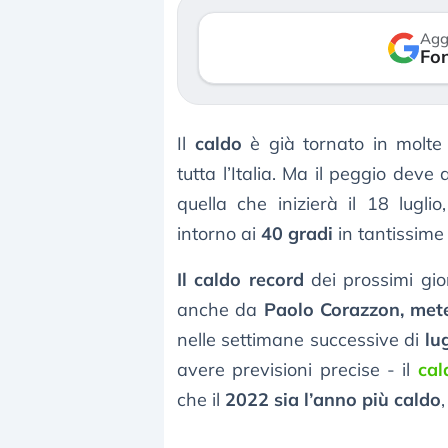
rso le (…)
30 luglio 2026
Agg
Fon
gosto 2026
Il
caldo
è già tornato in molte
tutta l’Italia. Ma il peggio dev
quella che inizierà il 18 luglio
intorno ai
40 gradi
in tantissime 
Il caldo record
dei prossimi gio
anche da
Paolo Corazzon, met
nelle settimane successive di
lu
avere previsioni precise - il
cal
che il
2022 sia l’anno più caldo