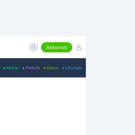
Abbonati
• Motori
• Fintech
• Green
• Lifestyle