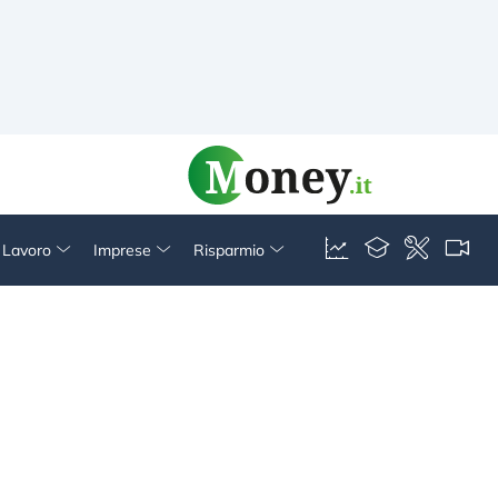
& Lavoro
Imprese
Risparmio