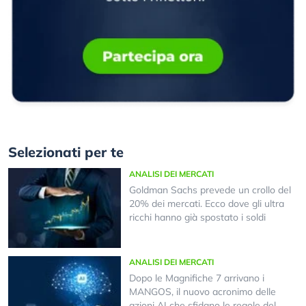
Selezionati per te
ANALISI DEI MERCATI
Goldman Sachs prevede un crollo del
20% dei mercati. Ecco dove gli ultra
ricchi hanno già spostato i soldi
ANALISI DEI MERCATI
Dopo le Magnifiche 7 arrivano i
MANGOS, il nuovo acronimo delle
azioni AI che sfidano le regole del