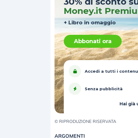
30% di sconto s
Money.it Premi
+ Libro in omaggio
Abbonati ora
Accedi a tutti i contenu
Senza pubblicità
Hai gi
© RIPRODUZIONE RISERVATA
ARGOMENTI