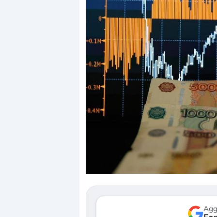
Dalle valut
correzione.
repricing d
Gli investi
mostrando 
verso le (…
Agg
3 agosto 2026