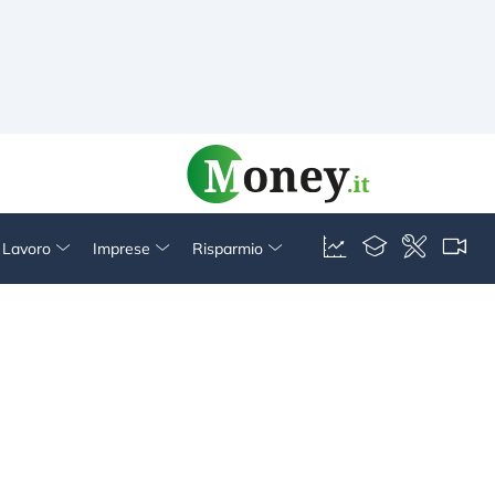
& Lavoro
Imprese
Risparmio