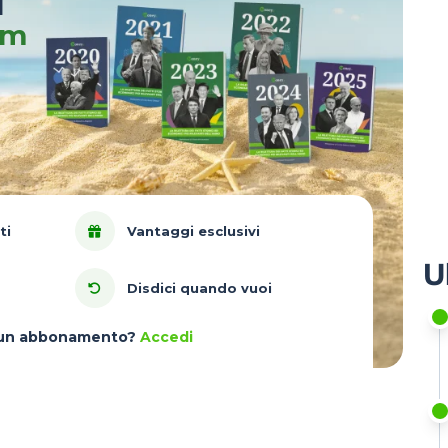
u
um
ti
Vantaggi esclusivi
U
Disdici quando vuoi
à un abbonamento?
Accedi