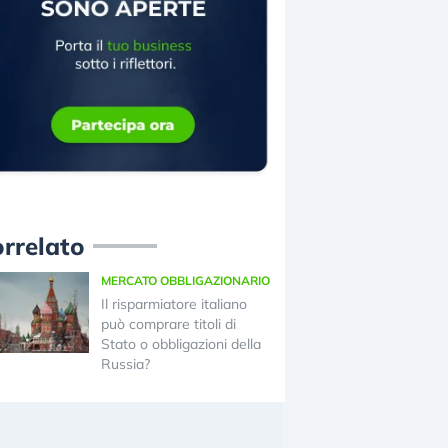
rrelato
MERCATO OBBLIGAZIONARIO
Il risparmiatore italiano
può comprare titoli di
Stato o obbligazioni della
Russia?