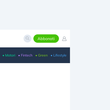
Abbonati
• Motori
• Fintech
• Green
• Lifestyle