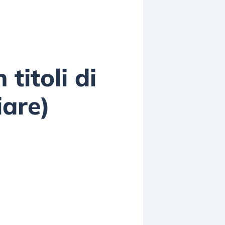
 titoli di
iare)