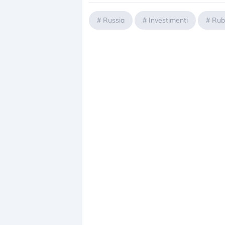
#
Russia
#
Investimenti
#
Rub