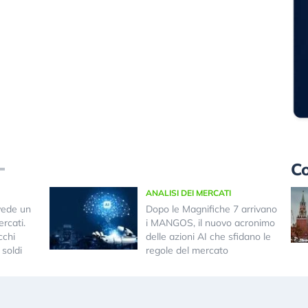
Co
ANALISI DEI MERCATI
vede un
Dopo le Magnifiche 7 arrivano
rcati.
i MANGOS, il nuovo acronimo
cchi
delle azioni AI che sfidano le
 soldi
regole del mercato