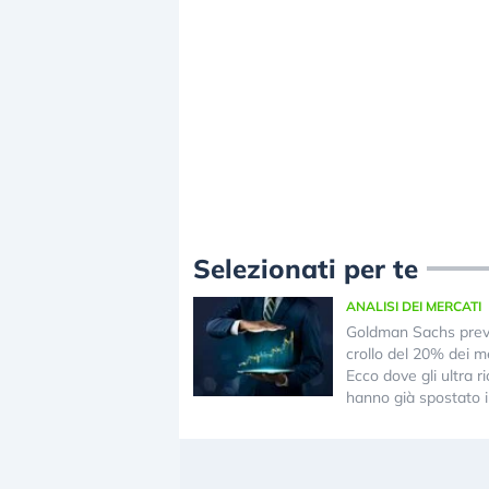
Selezionati per te
ANALISI DEI MERCATI
Goldman Sachs pre
crollo del 20% dei me
Ecco dove gli ultra ri
hanno già spostato i