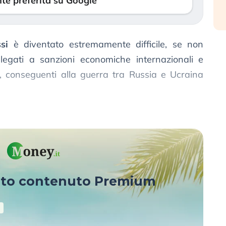
te preferita su Google
si
è diventato estremamente difficile, se non
i legati a sanzioni economiche internazionali e
ri, conseguenti alla guerra tra Russia e Ucraina
oni
di questo blocco agli investimenti in Russia:
sto contenuto Premium