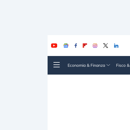
Economia & Finanza
Fisco 