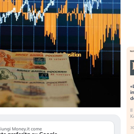
azioni estreme alla
«La mia vita è rovinata». Inves
 Cosa sta guidando il
in preda al panico dopo lo sco
egli asset?
della bolla AI
tori stanno finalmente
Il crollo della bolla AI travolge i
segni di stanchezza
Kospi, mentre gli investitori ret
)
30 luglio 2026
iungi Money.it come