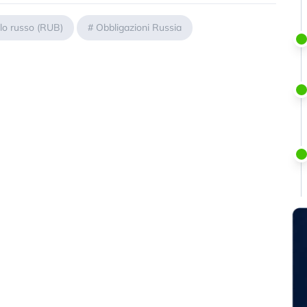
lo russo (RUB)
#
Obbligazioni Russia