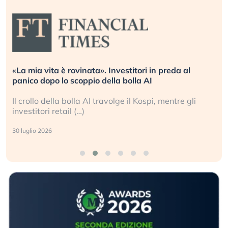
«La mia vita è rovinata». Investitori in preda al
panico dopo lo scoppio della bolla AI
Il crollo della bolla AI travolge il Kospi, mentre gli
investitori retail (…)
30 luglio 2026